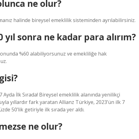
olunca ne olur?
anız halinde bireysel emeklilik sisteminden ayrılabilirsiniz.
0 yıl sonra ne kadar para alırım?
n sonunda %60 alabiliyorsunuz ve emekliliğe hak
nuz.
gisi?
7 Ayda İlk Sırada! Bireysel emeklilik alanında yenilikçi
la yıllardır fark yaratan Allianz Türkiye, 2023’ün ilk 7
de 50’lik getiriyle ilk sırada yer aldı.
nmezse ne olur?