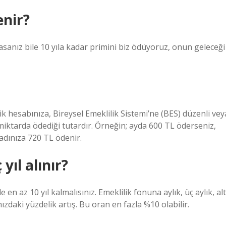
enir?
nız bile 10 yıla kadar primini biz ödüyoruz, onun geleceği
ik hesabınıza, Bireysel Emeklilik Sistemi’ne (BES) düzenli vey
miktarda ödediği tutardır. Örneğin; ayda 600 TL öderseniz,
adınıza 720 TL ödenir.
yıl alınır?
n az 10 yıl kalmalısınız. Emeklilik fonuna aylık, üç aylık, alt
ınızdaki yüzdelik artış. Bu oran en fazla %10 olabilir.