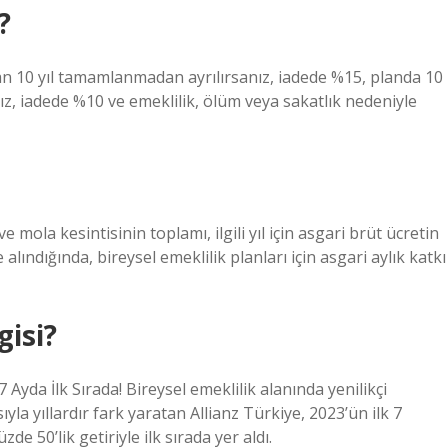
?
dan 10 yıl tamamlanmadan ayrılırsanız, iadede %15, planda 10
nız, iadede %10 ve emeklilik, ölüm veya sakatlık nedeniyle
ve mola kesintisinin toplamı, ilgili yıl için asgari brüt ücretin
ındığında, bireysel emeklilik planları için asgari aylık katkı
gisi?
7 Ayda İlk Sırada! Bireysel emeklilik alanında yenilikçi
la yıllardır fark yaratan Allianz Türkiye, 2023’ün ilk 7
de 50’lik getiriyle ilk sırada yer aldı.