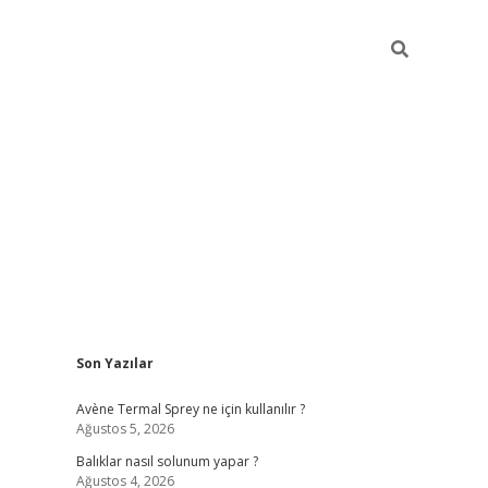
Sidebar
Son Yazılar
betci
Avène Termal Sprey ne için kullanılır ?
Ağustos 5, 2026
Balıklar nasıl solunum yapar ?
Ağustos 4, 2026