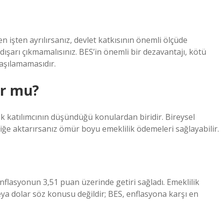
 işten ayrılırsanız, devlet katkısının önemli ölçüde
ışarı çıkmamalısınız. BES’in önemli bir dezavantajı, kötü
laşılamamasıdır.
or mu?
k katılımcının düşündüğü konulardan biridir. Bireysel
liliğe aktarırsanız ömür boyu emeklilik ödemeleri sağlayabilir.
lasyonun 3,51 puan üzerinde getiri sağladı. Emeklilik
veya dolar söz konusu değildir; BES, enflasyona karşı en