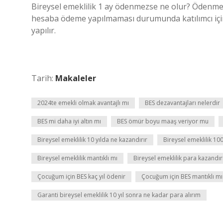
Bireysel emeklilik 1 ay ödenmezse ne olur? Ödenmeye
hesaba ödeme yapılmaması durumunda katılımcı için b
yapılır.
Tarih:
Makaleler
2024te emekli olmak avantajlı mı
BES dezavantajları nelerdir
BES mi daha iyi altın mı
BES ömür boyu maaş veriyor mu
Bireysel emeklilik 10 yılda ne kazandırır
Bireysel emeklilik 100
Bireysel emeklilik mantıklı mı
Bireysel emeklilik para kazandır
Çocuğum için BES kaç yıl ödenir
Çocuğum için BES mantıklı mı
Garanti bireysel emeklilik 10 yıl sonra ne kadar para alırım