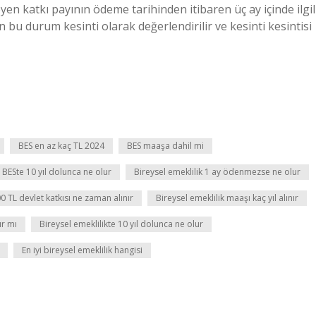
n katkı payının ödeme tarihinden itibaren üç ay içinde ilgil
u durum kesinti olarak değerlendirilir ve kesinti kesintisi
BES en az kaç TL 2024
BES maaşa dahil mi
BESte 10 yıl dolunca ne olur
Bireysel emeklilik 1 ay ödenmezse ne olur
0 TL devlet katkısı ne zaman alınır
Bireysel emeklilik maaşı kaç yıl alınır
ır mı
Bireysel emeklilikte 10 yıl dolunca ne olur
En iyi bireysel emeklilik hangisi