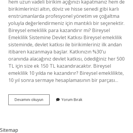
hem uzun vadeli birikim açığınızı kapatmanız hem de
birikimlerinizi altın, döviz ve hisse senedi gibi karlı
enstrümanlarda profesyonel yönetim ve çoğaltma
yoluyla değerlendirmeniz için mantıklı bir seçenektir.
Bireysel emeklilik para kazandırır mı? Bireysel
Emeklilik Sistemine Devlet Katkısı Bireysel emeklilik
sisteminde, devlet katkısı ile birikimleriniz ilk andan
itibaren kazanmaya başlar. Katkınızın %30’u
oranında alacağınız devlet katkısı, ödediğiniz her 500
TL için size ek 150 TL kazandıracaktır. Bireysel
emeklilik 10 yılda ne kazandırır? Bireysel emeklilikte,
10 yıl sonra sermaye hesaplamasının bir parçası…
Bireysel
Devamını okuyun
Yorum Bırak
Emeklilik
Karlı
Bir
Yatırım
Mı
Sitemap