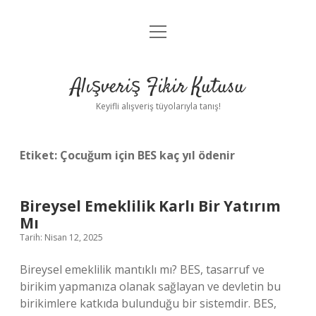
menüyü
Anasayfa
aç
Gizlilik Politikası
Alışveriş Fikir Kutusu
Yasal Uyarı
Keyifli alışveriş tüyolarıyla tanış!
Hakkımızda
Etiket:
Çocuğum için BES kaç yıl ödenir
Bireysel Emeklilik Karlı Bir Yatırım
Mı
Tarih: Nisan 12, 2025
Bireysel emeklilik mantıklı mı? BES, tasarruf ve
birikim yapmanıza olanak sağlayan ve devletin bu
birikimlere katkıda bulunduğu bir sistemdir. BES,