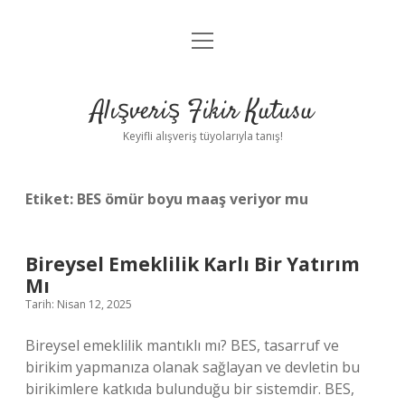
menüyü
Anasayfa
aç
Gizlilik Politikası
Alışveriş Fikir Kutusu
Yasal Uyarı
Keyifli alışveriş tüyolarıyla tanış!
Hakkımızda
Etiket:
BES ömür boyu maaş veriyor mu
Bireysel Emeklilik Karlı Bir Yatırım
Mı
Tarih: Nisan 12, 2025
Bireysel emeklilik mantıklı mı? BES, tasarruf ve
birikim yapmanıza olanak sağlayan ve devletin bu
birikimlere katkıda bulunduğu bir sistemdir. BES,