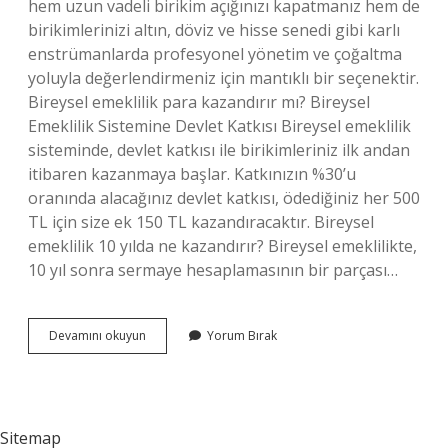
hem uzun vadeli birikim açığınızı kapatmanız hem de
birikimlerinizi altın, döviz ve hisse senedi gibi karlı
enstrümanlarda profesyonel yönetim ve çoğaltma
yoluyla değerlendirmeniz için mantıklı bir seçenektir.
Bireysel emeklilik para kazandırır mı? Bireysel
Emeklilik Sistemine Devlet Katkısı Bireysel emeklilik
sisteminde, devlet katkısı ile birikimleriniz ilk andan
itibaren kazanmaya başlar. Katkınızın %30’u
oranında alacağınız devlet katkısı, ödediğiniz her 500
TL için size ek 150 TL kazandıracaktır. Bireysel
emeklilik 10 yılda ne kazandırır? Bireysel emeklilikte,
10 yıl sonra sermaye hesaplamasının bir parçası…
Bireysel
Devamını okuyun
Yorum Bırak
Emeklilik
Karlı
Bir
Yatırım
Mı
Sitemap