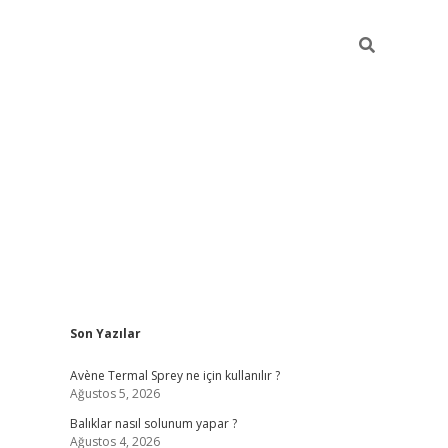
Sidebar
Son Yazılar
betci
Avène Termal Sprey ne için kullanılır ?
Ağustos 5, 2026
Balıklar nasıl solunum yapar ?
Ağustos 4, 2026