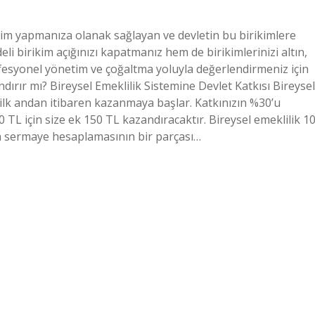
ikim yapmanıza olanak sağlayan ve devletin bu birikimlere
i birikim açığınızı kapatmanız hem de birikimlerinizi altın,
ofesyonel yönetim ve çoğaltma yoluyla değerlendirmeniz için
ndırır mı? Bireysel Emeklilik Sistemine Devlet Katkısı Bireysel
iz ilk andan itibaren kazanmaya başlar. Katkınızın %30’u
0 TL için size ek 150 TL kazandıracaktır. Bireysel emeklilik 1
nra sermaye hesaplamasının bir parçası…