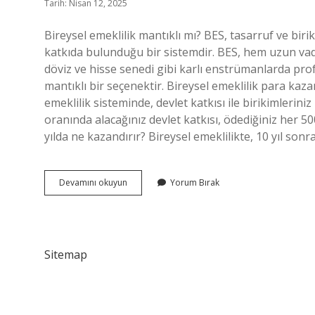
Tarih: Nisan 12, 2025
Bireysel emeklilik mantıklı mı? BES, tasarruf ve bir
katkıda bulunduğu bir sistemdir. BES, hem uzun vadel
döviz ve hisse senedi gibi karlı enstrümanlarda pr
mantıklı bir seçenektir. Bireysel emeklilik para kaza
emeklilik sisteminde, devlet katkısı ile birikimlerin
oranında alacağınız devlet katkısı, ödediğiniz her 50
yılda ne kazandırır? Bireysel emeklilikte, 10 yıl so
Bireysel
Devamını okuyun
Yorum Bırak
Emeklilik
Karlı
Bir
Yatırım
Mı
Sitemap