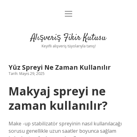
menüyü
Anasayfa
aç
Gizlilik Politikası
Alışveriş Fikir Kutusu
Yasal Uyarı
Keyifli alışveriş tüyolarıyla tanış!
Hakkımızda
Yüz Spreyi Ne Zaman Kullanılır
Tarih: Mayıs 29, 2025
Makyaj spreyi ne
zaman kullanılır?
Make -up stabilizatör spreyinin nasıl kullanılacağı
sorusu genellikle uzun saatler boyunca sağlam