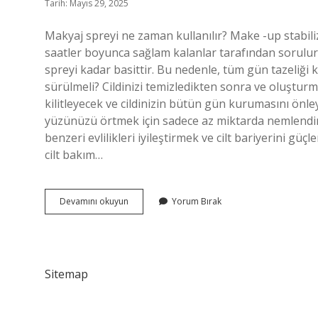
Tarih: Mayıs 29, 2025
Makyaj spreyi ne zaman kullanılır? Make -up stabiliz
saatler boyunca sağlam kalanlar tarafından sorulur
spreyi kadar basittir. Bu nedenle, tüm gün tazeliği
sürülmeli? Cildinizi temizledikten sonra ve oluştu
kilitleyecek ve cildinizin bütün gün kurumasını önle
yüzünüzü örtmek için sadece az miktarda nemlendirici
benzeri evlilikleri iyileştirmek ve cilt bariyerini güç
cilt bakım…
Yüz
Devamını okuyun
Yorum Bırak
Spreyi
Ne
Zaman
Kullanılır
Sitemap