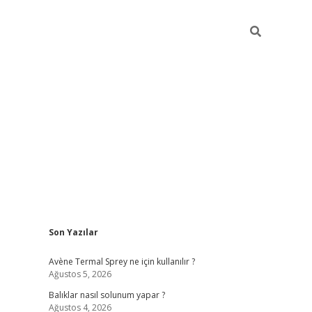
Sidebar
Son Yazılar
betci
Avène Termal Sprey ne için kullanılır ?
Ağustos 5, 2026
Balıklar nasıl solunum yapar ?
Ağustos 4, 2026