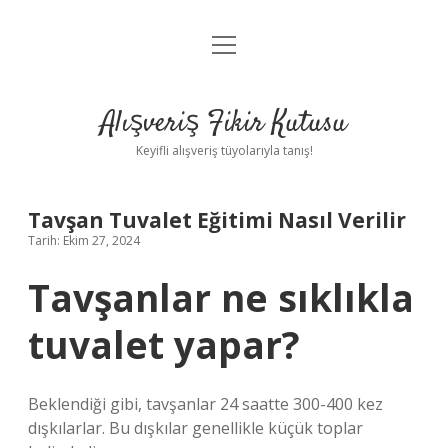
menüyü
Anasayfa
aç
Gizlilik Politikası
Alışveriş Fikir Kutusu
Yasal Uyarı
Keyifli alışveriş tüyolarıyla tanış!
Hakkımızda
Tavşan Tuvalet Eğitimi Nasıl Verilir
Tarih: Ekim 27, 2024
Tavşanlar ne sıklıkla
tuvalet yapar?
Beklendiği gibi, tavşanlar 24 saatte 300-400 kez
dışkılarlar. Bu dışkılar genellikle küçük toplar