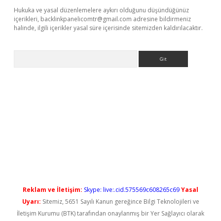
Hukuka ve yasal düzenlemelere aykırı olduğunu düşündüğünüz
içerikleri,
backlinkpanelicomtr@gmail.com
adresine bildirmeniz
halinde, ilgili içerikler yasal süre içerisinde sitemizden kaldırılacaktır.
Arama
tci
Reklam ve İletişim:
Skype: live:.cid.575569c608265c69
Yasal
Uyarı:
Sitemiz, 5651 Sayılı Kanun gereğince Bilgi Teknolojileri ve
İletişim Kurumu (BTK) tarafından onaylanmış bir Yer Sağlayıcı olarak