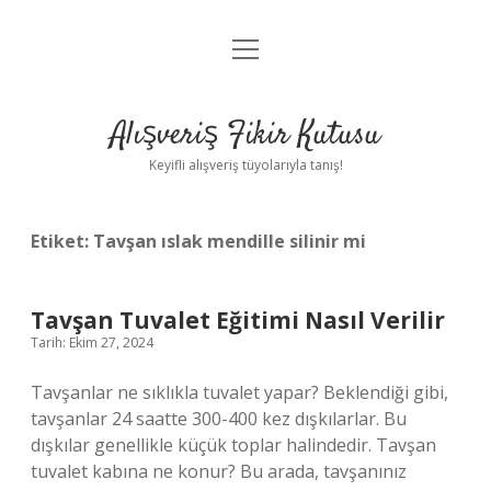
menüyü
Anasayfa
aç
Gizlilik Politikası
Alışveriş Fikir Kutusu
Yasal Uyarı
Keyifli alışveriş tüyolarıyla tanış!
Hakkımızda
Etiket:
Tavşan ıslak mendille silinir mi
Tavşan Tuvalet Eğitimi Nasıl Verilir
Tarih: Ekim 27, 2024
Tavşanlar ne sıklıkla tuvalet yapar? Beklendiği gibi,
tavşanlar 24 saatte 300-400 kez dışkılarlar. Bu
dışkılar genellikle küçük toplar halindedir. Tavşan
tuvalet kabına ne konur? Bu arada, tavşanınız