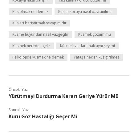
Kocayla nasıl barışılır
Küs kalmak orucu bozar mı
Küs olmak ne demek
Küsen kocaya nasıl davranılmalı
Küsleri bariştirmak sevap mıdır
Küsme huyundan nasıl vazgeçilir
Küsmek çözüm mü
Küsmek nereden gelir
Küsmek ve darılmak aynı şey mi
Psikolojide küsmek ne demek
Yatağa neden küs girilmez
Önceki Yazı
Yürütmeyi Durdurma Kararı Geriye Yürür Mü
Sonraki Yazı
Kuru Göz Hastalığı Geçer Mi