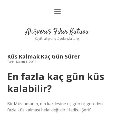
menüyü
Anasayfa
aç
Gizlilik Politikası
Alışveriş Fikir Kutusu
Yasal Uyarı
Keyifli alışveriş tüyolarıyla tanış!
Hakkımızda
Küs Kalmak Kaç Gün Sürer
Tarih: Kasım 1, 2024
En fazla kaç gün küs
kalabilir?
Bir Müslümanın, din kardeşine üç gün üç geceden
fazla küs kalması helal değildir. Hadis-i Şerif.