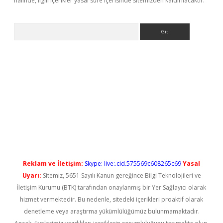
halinde, ilgili içerikler yasal süre içerisinde sitemizden kaldırılacaktır.
Arama
tci
Reklam ve İletişim:
Skype: live:.cid.575569c608265c69
Yasal
Uyarı:
Sitemiz, 5651 Sayılı Kanun gereğince Bilgi Teknolojileri ve
İletişim Kurumu (BTK) tarafından onaylanmış bir Yer Sağlayıcı olarak
hizmet vermektedir. Bu nedenle, sitedeki içerikleri proaktif olarak
denetleme veya araştırma yükümlülüğümüz bulunmamaktadır.