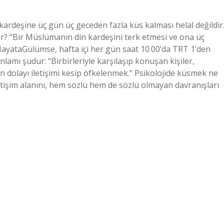
kardeşine üç gün üç geceden fazla küs kalması helal değildir
ır? “Bir Müslümanın din kardeşini terk etmesi ve ona üç
eHayataGülümse, hafta içi her gün saat 10.00’da TRT 1’den
amı şudur: “Birbirleriyle karşılaşıp konuşan kişiler,
tan dolayı iletişimi kesip öfkelenmek.” Psikolojide küsmek ne
iletişim alanını, hem sözlü hem de sözlü olmayan davranışları