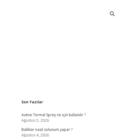
Sidebar
Son Yazılar
betci
Avène Termal Sprey ne için kullanılır ?
Ağustos 5, 2026
Balıklar nasıl solunum yapar ?
Ağustos 4, 2026