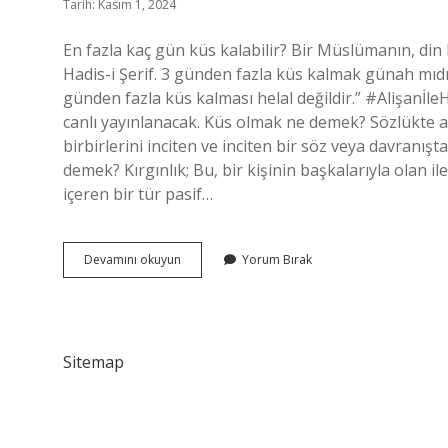
Tarih: Kasım 1, 2024
En fazla kaç gün küs kalabilir? Bir Müslümanın, din 
Hadis-i Şerif. 3 günden fazla küs kalmak günah mıd
günden fazla küs kalması helal değildir.” #Alişanİl
canlı yayınlanacak. Küs olmak ne demek? Sözlükte anl
birbirlerini inciten ve inciten bir söz veya davranış
demek? Kırgınlık; Bu, bir kişinin başkalarıyla olan 
içeren bir tür pasif…
Küs
Devamını okuyun
Yorum Bırak
Kalmak
Kaç
Gün
Sürer
Sitemap