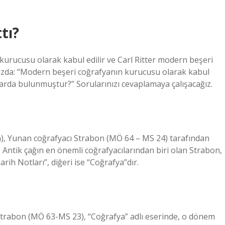
tı?
urucusu olarak kabul edilir ve Carl Ritter modern beşeri
mızda: “Modern beşeri coğrafyanın kurucusu olarak kabul
ılarda bulunmuştur?” Sorularınızı cevaplamaya çalışacağız.
, Yunan coğrafyacı Strabon (MÖ 64 – MS 24) tarafından
r. Antik çağın en önemli coğrafyacılarından biri olan Strabon,
rih Notları”, diğeri ise “Coğrafya”dır.
 Strabon (MÖ 63-MS 23), “Coğrafya” adlı eserinde, o dönem