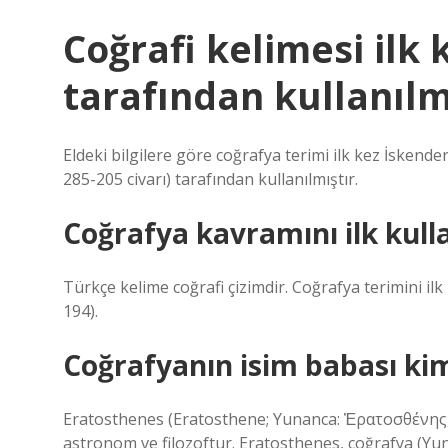
Coğrafi kelimesi ilk
tarafından kullanılm
Eldeki bilgilere göre coğrafya terimi ilk kez İsken
285-205 civarı) tarafından kullanılmıştır.
Coğrafya kavramını ilk kull
Türkçe kelime coğrafi çizimdir. Coğrafya terimini il
194).
Coğrafyanın isim babası ki
Eratosthenes (Eratosthene; Yunanca: Ἐρατοσθένης,
astronom ve filozoftur. Eratosthenes, coğrafya (Y