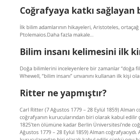
Coğrafyaya katkı sağlayan b
İlk bilim adamlarının hikayeleri, Aristoteles, ortaça
Ptolemaios.Daha fazla makale…
Bilim insanı kelimesini ilk k
Doğa bilimlerini inceleyenlere bir zamanlar “doğa fil
Whewell, “bilim insanı” unvanını kullanan ilk kişi ola
Ritter ne yapmıştır?
Carl Ritter (7 Ağustos 1779 – 28 Eylül 1859) Alman 
coğrafyanın kurucularından biri olarak kabul edilir 
1825’ten ölümüne kadar Berlin Üniversitesi’nde coğr
Ağustos 1779 – 28 Eylül 1859) Alman coğrafyacıydı.
kurucularından biri olarak kabul edilir çünkü onu ba