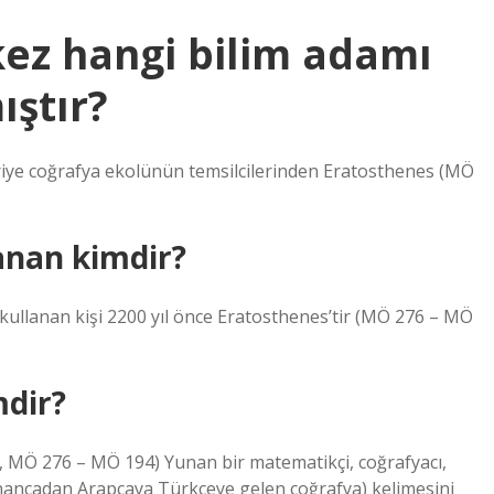
 kez hangi bilim adamı
ıştır?
deriye coğrafya ekolünün temsilcilerinden Eratosthenes (MÖ
anan kimdir?
k kullanan kişi 2200 yıl önce Eratosthenes’tir (MÖ 276 – MÖ
mdir?
 MÖ 276 – MÖ 194) Yunan bir matematikçi, coğrafyacı,
unancadan Arapçaya Türkçeye gelen coğrafya) kelimesini