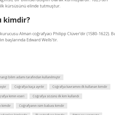
ilk kürsüsünü elinde tutmuştur.
u kimdir?
 kurucusu Alman coğrafyacı Philipp Clüver’dir (1580-1622). B
ılın başlarında Edward Wells’tir.
 hangi bilim adamı tarafından kullanılmıştır
ıştır
Coğrafya kaça ayrılır
Coğrafya kavramını ilk kullanan kimdir
rafya kimin eseri
Coğrafya sözünü ilk kim kullandı
ı kimdir
Coğrafyanın isim babası kimdir