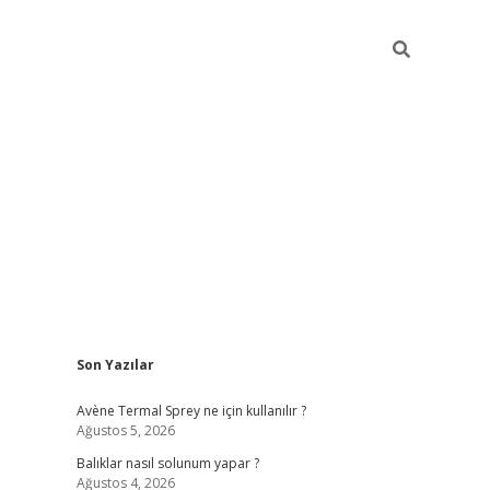
Sidebar
Son Yazılar
betci
Avène Termal Sprey ne için kullanılır ?
Ağustos 5, 2026
Balıklar nasıl solunum yapar ?
Ağustos 4, 2026