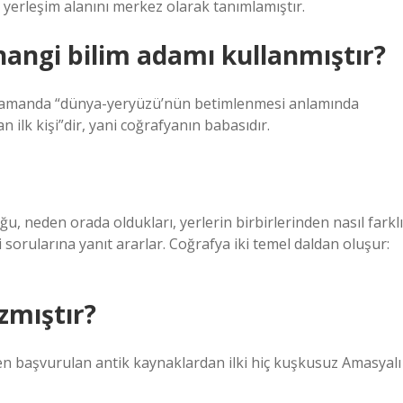
 yerleşim alanını merkez olarak tanımlamıştır.
 hangi bilim adamı kullanmıştır?
ı zamanda “dünya-yeryüzü’nün betimlenmesi anlamında
 ilk kişi”dir, yani coğrafyanın babasıdır.
, neden orada oldukları, yerlerin birbirlerinden nasıl farklı
i sorularına yanıt ararlar. Coğrafya iki temel daldan oluşur:
zmıştır?
rken başvurulan antik kaynaklardan ilki hiç kuşkusuz Amasyalı