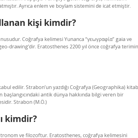
 atmıştır. Ayrıca enlem ve boylam sistemini de icat etmiştir.
llanan kişi kimdir?
 konusudur. Coğrafya kelimesi Yunanca “γεωγραφία” gaia ve
geo-drawing’dir. Eratosthenes 2200 yıl önce coğrafya terimin
kabul edilir. Strabon’un yazdığı Coğrafya (Geographika) kitab
ın başlangıcındaki antik dünya hakkında bilgi veren bir
esidir. Strabon (M.Ö.)
cı kimdir?
tronom ve filozoftur. Eratosthenes, coğrafya kelimesini