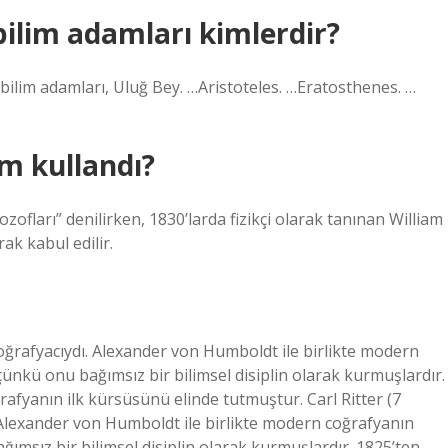
ilim adamları kimlerdir?
ğ bilim adamları, Uluğ Bey. …Aristoteles. …Eratosthenes. …
im kullandı?
ozofları” denilirken, 1830’larda fizikçi olarak tanınan William
rak kabul edilir.
coğrafyacıydı. Alexander von Humboldt ile birlikte modern
çünkü onu bağımsız bir bilimsel disiplin olarak kurmuşlardır.
afyanın ilk kürsüsünü elinde tutmuştur. Carl Ritter (7
 Alexander von Humboldt ile birlikte modern coğrafyanın
ğımsız bir bilimsel disiplin olarak kurmuşlardır. 1825’ten