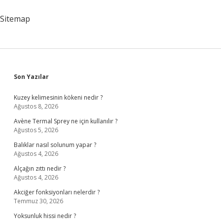
Kullanan
Bilim
Sitemap
Insanı
Kimdir
Sidebar
Son Yazılar
Kuzey kelimesinin kökeni nedir ?
Ağustos 8, 2026
Avène Termal Sprey ne için kullanılır ?
Ağustos 5, 2026
Balıklar nasıl solunum yapar ?
Ağustos 4, 2026
Alçağın zıttı nedir ?
Ağustos 4, 2026
Akciğer fonksiyonları nelerdir ?
Temmuz 30, 2026
Yoksunluk hissi nedir ?