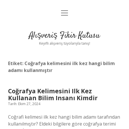
menüyü
Anasayfa
aç
Gizlilik Politikası
Alışveriş Fikir Kutusu
Yasal Uyarı
Keyifli alışveriş tüyolarıyla tanış!
Hakkımızda
Etiket:
Coğrafya kelimesini ilk kez hangi bilim
adamı kullanmıştır
Coğrafya Kelimesini Ilk Kez
Kullanan Bilim Insanı Kimdir
Tarih: Ekim 27, 2024
Coğrafi kelimesi ilk kez hangi bilim adamı tarafından
kullanılmıştır? Eldeki bilgilere göre coğrafya terimi