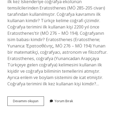
ilk kez İskenderiye coğrafya ekolünün
temsilcilerinden Eratosthenes (MÖ 285-205 civarı)
tarafından kullanılmıştır. Coğrafya kavramını ilk
kullanan kimdir? Türkçe kelime coğrafi çizimdir.
Coğrafya terimini ilk kullanan kişi 2200 yıl önce
Eratosthenes’tir (MÖ 276 – MÖ 194). Coğrafyanın
isim babası kimdir? Eratosthenes (Eratosthene;
Yunanca: Ἐρατοσθένης, MÖ 276 – MÖ 194) Yunan
bir matematikçi, coğrafyacı, astronom ve filozoftur.
Eratosthenes, coğrafya (Yunancadan Arapçaya
Türkçeye gelen coğrafya) kelimesini kullanan ilk
kişidir ve coğrafya biliminin temellerini atmıştır.
Ayrıca enlem ve boylam sistemini de icat etmiştir.
Coğrafya terimini ilk kez kullanan kişi kimdir?…
Coğrafya
Devamını okuyun
Yorum Bırak
Kelimesini
Ilk
Kez