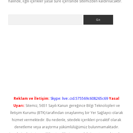
halinde, ilgili içerikler yasal süre içerisinde sitemizden kaldırılacaktır.
Arama
etci
Reklam ve İletişim:
Skype: live:.cid.575569c608265c69
Yasal
Uyarı:
Sitemiz, 5651 Sayılı Kanun gereğince Bilgi Teknolojileri ve
İletişim Kurumu (BTK) tarafından onaylanmış bir Yer Sağlayıcı olarak
hizmet vermektedir. Bu nedenle, sitedeki içerikleri proaktif olarak
denetleme veya araştırma yükümlülüğümüz bulunmamaktadır.