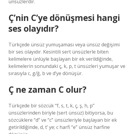
ünsüzlerdir.
Ç’nin C’ye dönüşmesi hangi
ses olayıdır?
Türkçede ünsüz yumuşaması veya ünsüz değişimi
bir ses olayıdır. Kesintili sert ünsüzlerle biten
kelimelere ünlüyle başlayan bir ek verildiğinde,
kelimelerin sonundaki ç, k, p, t ünsüzleri yumuşar ve
sırasıyla c, g/ğ, b ve d’ye dönüşür.
Ç ne zaman C olur?
Türkçede bir sözcük “f, s, t, k, ç, ş, h, p”
ünsüzlerinden biriyle (sert ünsüz) bitiyorsa, bu
sözcüklere “d” ve “c” ünsüzleriyle başlayan bir ek
getirildiğinde, d, t’ ye; c harfi “e” ünsüz harfine