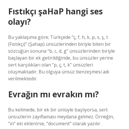
Fıstıkçı şaHaP hangi ses
olayı?
Bu yaklaşıma göre; Türkçede “ç, f, h, k, p, s, ş, t
(Fıstıkçı)” (Şahap) ünsüzlerinden biriyle biten bir
sözcüğün sonuna “b, c, d, g” ünsüzlerinden biriyle
başlayan bir ek getirildiğinde, bu ünsüzler yerine
sert karşılıkları olan “p, ç, t, k” ünsüzleri
oluşmaktadır. Bu olguya ünsüz benzeşmesi adı
verilmektedir.
Evrağın mı evrakın mı?
Bu kelimede, bir ek bir ünlüyle başlıyorsa, sert
ünsüzlerin zayıflaması meydana gelmez. Örneğin,
“ın” eki eklenirse, “document” olarak yazılır.