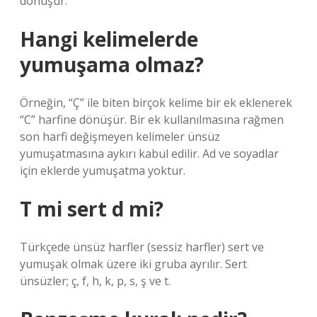
dönüşür.
Hangi kelimelerde
yumuşama olmaz?
Örneğin, “Ç” ile biten birçok kelime bir ek eklenerek
“C” harfine dönüşür. Bir ek kullanılmasına rağmen
son harfi değişmeyen kelimeler ünsüz
yumuşatmasına aykırı kabul edilir. Ad ve soyadlar
için eklerde yumuşatma yoktur.
T mi sert d mi?
Türkçede ünsüz harfler (sessiz harfler) sert ve
yumuşak olmak üzere iki gruba ayrılır. Sert
ünsüzler; ç, f, h, k, p, s, ş ve t.