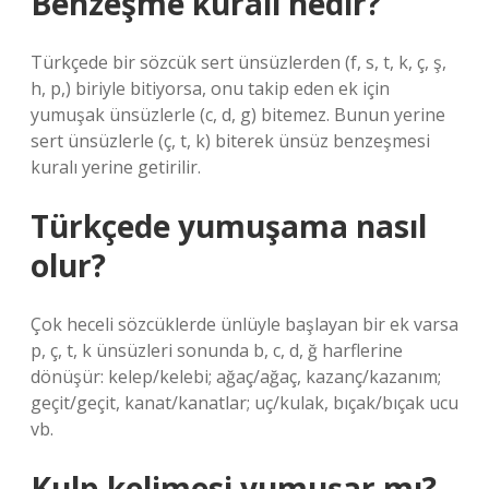
Benzeşme kuralı nedir?
Türkçede bir sözcük sert ünsüzlerden (f, s, t, k, ç, ş,
h, p,) biriyle bitiyorsa, onu takip eden ek için
yumuşak ünsüzlerle (c, d, g) bitemez. Bunun yerine
sert ünsüzlerle (ç, t, k) biterek ünsüz benzeşmesi
kuralı yerine getirilir.
Türkçede yumuşama nasıl
olur?
Çok heceli sözcüklerde ünlüyle başlayan bir ek varsa
p, ç, t, k ünsüzleri sonunda b, c, d, ğ harflerine
dönüşür: kelep/kelebi; ağaç/ağaç, kazanç/kazanım;
geçit/geçit, kanat/kanatlar; uç/kulak, bıçak/bıçak ucu
vb.
Kulp kelimesi yumuşar mı?