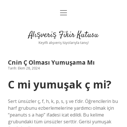
menüyü
Anasayfa
aç
Gizlilik Politikası
Alışveriş Fikir Kutusu
Yasal Uyarı
Keyifli alışveriş tüyolarıyla tanış!
Hakkımızda
Cnin Ç Olması Yumuşama Mı
Tarih: Ekim 28, 2024
C mi yumuşak ç mi?
Sert ünsüzler ç, ​​​​f, h, k, p, s, ş ve t’dir. Öğrencilerin bu
harf grubunu ezberlemelerine yardımcı olmak için
“peanuts s a hap” ifadesi icat edildi. Bu kelime
grubundaki tüm ünsüzler serttir. Gerisi yumuşak