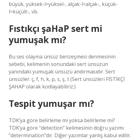
büyük, yüksek-l>yüksel-, alçak-l>alçak-, küçük-
l>küçült-, vb.
Fıstıkçı şaHaP sert mi
yumuşak mı?
Bu ses olayına ünsüz benzeşmesi denmesinin
sebebi, kelimenin sonundaki sert ünsüzün
yanındaki yumuşak ünsüzü andırmasıdır. Sert
ünsüzler: ç, f, h, k, p, s, ş, t (Sert ünsüzleri FİSTİKÇİ
ŞAHAP olarak kodlayabiliriz.)
Tespit yumuşar mı?
TDK’ya göre belirleme mi yoksa belirleme mi?
TDK’ya göre “detection” kelimesinin doğru yazımı
“determination”dır. Diğer yazımlar yanlış kabul edilir.