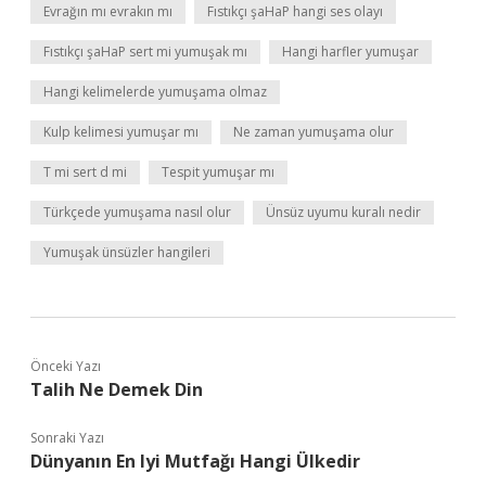
Evrağın mı evrakın mı
Fıstıkçı şaHaP hangi ses olayı
Fıstıkçı şaHaP sert mi yumuşak mı
Hangi harfler yumuşar
Hangi kelimelerde yumuşama olmaz
Kulp kelimesi yumuşar mı
Ne zaman yumuşama olur
T mi sert d mi
Tespit yumuşar mı
Türkçede yumuşama nasıl olur
Ünsüz uyumu kuralı nedir
Yumuşak ünsüzler hangileri
Önceki Yazı
Talih Ne Demek Din
Sonraki Yazı
Dünyanın En Iyi Mutfağı Hangi Ülkedir