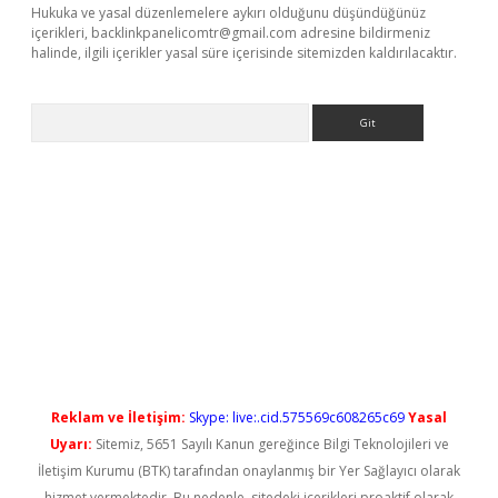
Hukuka ve yasal düzenlemelere aykırı olduğunu düşündüğünüz
içerikleri,
backlinkpanelicomtr@gmail.com
adresine bildirmeniz
halinde, ilgili içerikler yasal süre içerisinde sitemizden kaldırılacaktır.
Arama
etci
Reklam ve İletişim:
Skype: live:.cid.575569c608265c69
Yasal
Uyarı:
Sitemiz, 5651 Sayılı Kanun gereğince Bilgi Teknolojileri ve
İletişim Kurumu (BTK) tarafından onaylanmış bir Yer Sağlayıcı olarak
hizmet vermektedir. Bu nedenle, sitedeki içerikleri proaktif olarak