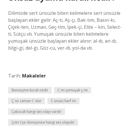
Dilimizde sert ünsüzle biten kelimelere sert ünsüzle
başlayan ekler gelir: Aç-tı, Aş-çı, Bak-tım, Basın-kı,
Çiçek-ten, Uzman, Geç-tim, İpek-çi, Elite – kin, Select-
ti, Sütçü vb. Yumuşak ünsüzle biten kelimelere
yumuşak ünsüzle başlayan ekler alınır: al-dı, an-dı,
bilgi-gi, del-gi, Göz-cü, ver-di, yol-da vb.
Tarih:
Makaleler
Benzeşme kuralı nedir
C mi yumuşak ç mi
Ç ne zaman C olur
C ünsüz harf mi
Çabucak hangi ses olayı vardır
Çnin Cye dönüşmesi hangi ses olayıdır