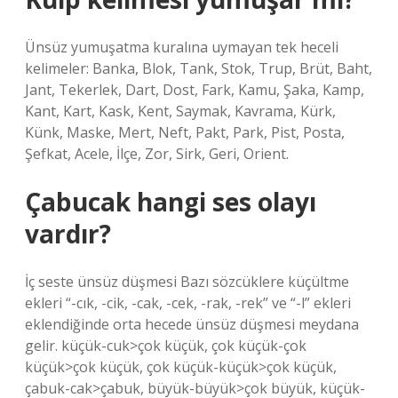
Ünsüz yumuşatma kuralına uymayan tek heceli
kelimeler: Banka, Blok, Tank, Stok, Trup, Brüt, Baht,
Jant, Tekerlek, Dart, Dost, Fark, Kamu, Şaka, Kamp,
Kant, Kart, Kask, Kent, Saymak, Kavrama, Kürk,
Künk, Maske, Mert, Neft, Pakt, Park, Pist, Posta,
Şefkat, Acele, İlçe, Zor, Sirk, Geri, Orient.
Çabucak hangi ses olayı
vardır?
İç seste ünsüz düşmesi Bazı sözcüklere küçültme
ekleri “-cık, -cik, -cak, -cek, -rak, -rek” ve “-l” ekleri
eklendiğinde orta hecede ünsüz düşmesi meydana
gelir. küçük-cuk>çok küçük, çok küçük-çok
küçük>çok küçük, çok küçük-küçük>çok küçük,
çabuk-cak>çabuk, büyük-büyük>çok büyük, küçük-