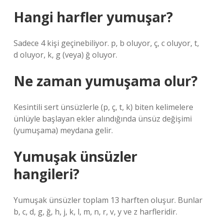
Hangi harfler yumuşar?
Sadece 4 kişi geçinebiliyor. p, b oluyor, ç, c oluyor, t,
d oluyor, k, g (veya) ğ oluyor.
Ne zaman yumuşama olur?
Kesintili sert ünsüzlerle (p, ç, t, k) biten kelimelere
ünlüyle başlayan ekler alındığında ünsüz değişimi
(yumuşama) meydana gelir.
Yumuşak ünsüzler
hangileri?
Yumuşak ünsüzler toplam 13 harften oluşur. Bunlar
b, c, d, g, ğ, h, j, k, l, m, n, r, v, y ve z harfleridir.