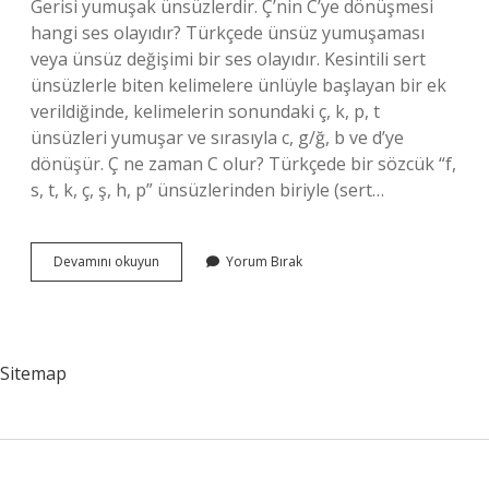
Gerisi yumuşak ünsüzlerdir. Ç’nin C’ye dönüşmesi
hangi ses olayıdır? Türkçede ünsüz yumuşaması
veya ünsüz değişimi bir ses olayıdır. Kesintili sert
ünsüzlerle biten kelimelere ünlüyle başlayan bir ek
verildiğinde, kelimelerin sonundaki ç, k, p, t
ünsüzleri yumuşar ve sırasıyla c, g/ğ, b ve d’ye
dönüşür. Ç ne zaman C olur? Türkçede bir sözcük “f,
s, t, k, ç, ş, h, p” ünsüzlerinden biriyle (sert…
Cnin
Devamını okuyun
Yorum Bırak
Ç
Olması
Yumuşama
Mı
Sitemap