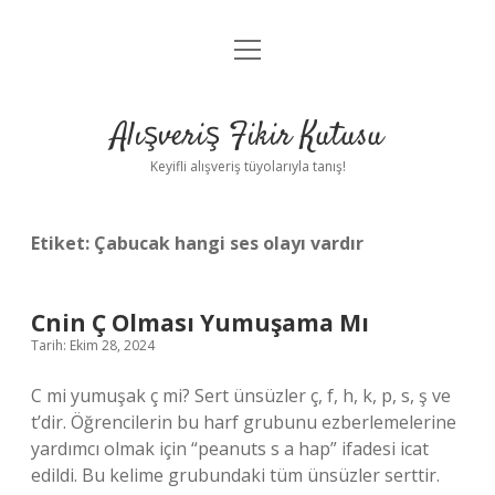
menüyü
Anasayfa
aç
Gizlilik Politikası
Alışveriş Fikir Kutusu
Yasal Uyarı
Keyifli alışveriş tüyolarıyla tanış!
Hakkımızda
Etiket:
Çabucak hangi ses olayı vardır
Cnin Ç Olması Yumuşama Mı
Tarih: Ekim 28, 2024
C mi yumuşak ç mi? Sert ünsüzler ç, ​​​​f, h, k, p, s, ş ve
t’dir. Öğrencilerin bu harf grubunu ezberlemelerine
yardımcı olmak için “peanuts s a hap” ifadesi icat
edildi. Bu kelime grubundaki tüm ünsüzler serttir.