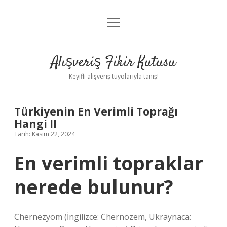
menüyü
Anasayfa
aç
Gizlilik Politikası
Alışveriş Fikir Kutusu
Yasal Uyarı
Keyifli alışveriş tüyolarıyla tanış!
Hakkımızda
Türkiyenin En Verimli Toprağı
Hangi Il
Tarih: Kasım 22, 2024
En verimli topraklar
nerede bulunur?
Chernezyom (İngilizce: Chernozem, Ukraynaca: