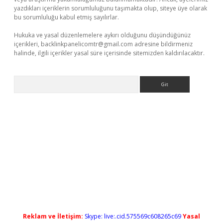
yazdıkları içeriklerin sorumluluğunu taşımakta olup, siteye üye olarak
bu sorumluluğu kabul etmiş sayılırlar.
Hukuka ve yasal düzenlemelere aykırı olduğunu düşündüğünüz
içerikleri,
backlinkpanelicomtr@gmail.com
adresine bildirmeniz
halinde, ilgili içerikler yasal süre içerisinde sitemizden kaldırılacaktır.
Arama
tci
Reklam ve İletişim:
Skype: live:.cid.575569c608265c69
Yasal