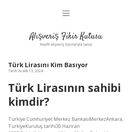
menüyü
Anasayfa
aç
Gizlilik Politikası
Alışveriş Fikir Kutusu
Yasal Uyarı
Keyifli alışveriş tüyolarıyla tanış!
Hakkımızda
Türk Lirasını Kim Basıyor
Tarih: Aralık 13, 2024
Türk Lirasının sahibi
kimdir?
Türkiye Cumhuriyet Merkez BankasıMerkezAnkara,
TürkiyeKuruluş tarihi30 Haziran