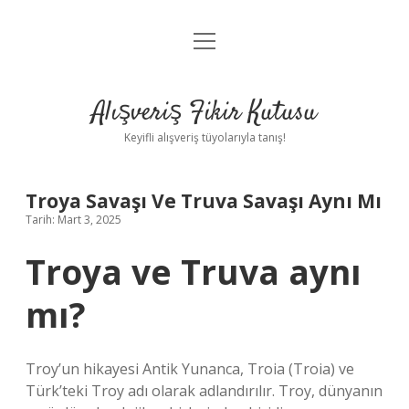
menüyü
Anasayfa
aç
Gizlilik Politikası
Alışveriş Fikir Kutusu
Yasal Uyarı
Keyifli alışveriş tüyolarıyla tanış!
Hakkımızda
Troya Savaşı Ve Truva Savaşı Aynı Mı
Tarih: Mart 3, 2025
Troya ve Truva aynı
mı?
Troy’un hikayesi Antik Yunanca, Troia (Troia) ve
Türk’teki Troy adı olarak adlandırılır. Troy, dünyanın