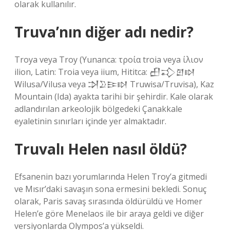
olarak kullanılır.
Truva’nın diğer adı nedir?
Troya veya Troy (Yunanca: τροία troia veya ίλιον
ilion, Latin: Troia veya iium, Hititca: 𒌷𒃾𒇻𒊭
Wilusa/Vilusa veya 𒋫𒊒𒄿𒊭 Truwisa/Truvisa), Kaz
Mountain (Ida) ayakta tarihi bir şehirdir. Kale olarak
adlandırılan arkeolojik bölgedeki Çanakkale
eyaletinin sınırları içinde yer almaktadır.
Truvalı Helen nasıl öldü?
Efsanenin bazı yorumlarında Helen Troy’a gitmedi
ve Mısır’daki savaşın sona ermesini bekledi. Sonuç
olarak, Paris savaş sırasında öldürüldü ve Homer
Helen’e göre Menelaos ile bir araya geldi ve diğer
versiyonlarda Olympos’a yükseldi.