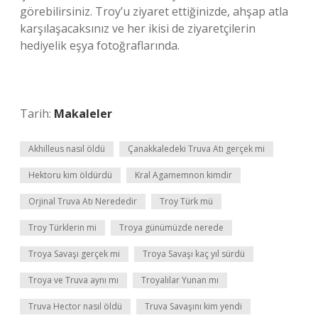
görebilirsiniz. Troy’u ziyaret ettiğinizde, ahşap atla
karşılaşacaksınız ve her ikisi de ziyaretçilerin
hediyelik eşya fotoğraflarında.
Tarih:
Makaleler
Akhilleus nasıl öldü
Çanakkaledeki Truva Atı gerçek mi
Hektoru kim öldürdü
Kral Agamemnon kimdir
Orjinal Truva Atı Nerededir
Troy Türk mü
Troy Türklerin mi
Troya günümüzde nerede
Troya Savaşı gerçek mi
Troya Savaşı kaç yıl sürdü
Troya ve Truva aynı mı
Troyalılar Yunan mı
Truva Hector nasıl öldü
Truva Savaşını kim yendi