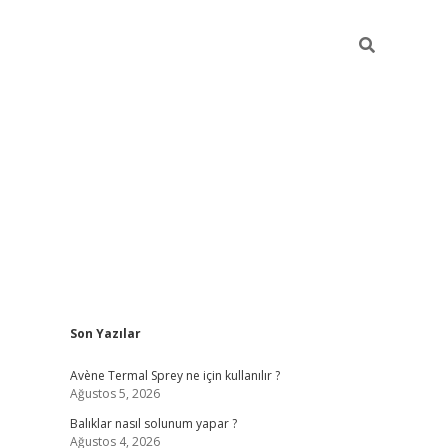
Sidebar
Son Yazılar
betci
Avène Termal Sprey ne için kullanılır ?
Ağustos 5, 2026
Balıklar nasıl solunum yapar ?
Ağustos 4, 2026