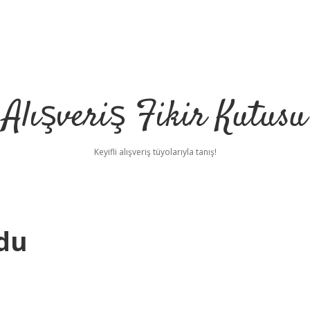
Alışveriş Fikir Kutusu
Keyifli alışveriş tüyolarıyla tanış!
du