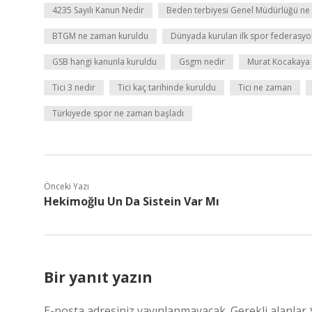
4235 Sayılı Kanun Nedir
Beden terbiyesi Genel Müdürlüğü ne
BTGM ne zaman kuruldu
Dünyada kurulan ilk spor federasyo
GSB hangi kanunla kuruldu
Gsgm nedir
Murat Kocakaya 
Tici 3 nedir
Tici kaç tarihinde kuruldu
Tici ne zaman
Türkiyede spor ne zaman başladı
Önceki Yazı
Hekimoğlu Un Da Sistein Var Mı
Bir yanıt yazın
E-posta adresiniz yayınlanmayacak.
Gerekli alanlar