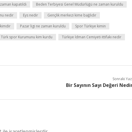
 zaman kapatıldı
Beden Terbiyesi Genel Müdürlüğü ne zaman kuruldu
nu nedir
Eys nedir
Gençlik merkezi kime bağlıdır
kimdir
Pazar ligi ne zaman kuruldu
Spor Türkiye kimin
Türk spor Kurumunu kim kurdu
Türkiye İdman Cemiyeti ittifakı nedir
Sonraki Yaz
Bir Sayının Sayı Değeri Nedi
*
ile işaretlenmişlerdir