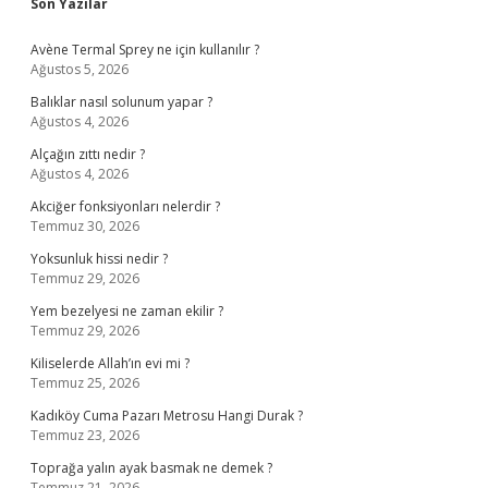
Sidebar
Son Yazılar
Avène Termal Sprey ne için kullanılır ?
Ağustos 5, 2026
Balıklar nasıl solunum yapar ?
Ağustos 4, 2026
Alçağın zıttı nedir ?
Ağustos 4, 2026
Akciğer fonksiyonları nelerdir ?
Temmuz 30, 2026
Yoksunluk hissi nedir ?
Temmuz 29, 2026
Yem bezelyesi ne zaman ekilir ?
Temmuz 29, 2026
Kiliselerde Allah’ın evi mi ?
Temmuz 25, 2026
Kadıköy Cuma Pazarı Metrosu Hangi Durak ?
Temmuz 23, 2026
Toprağa yalın ayak basmak ne demek ?
Temmuz 21, 2026