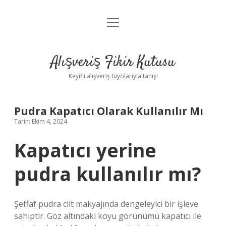
menüyü
Anasayfa
aç
Gizlilik Politikası
Alışveriş Fikir Kutusu
Yasal Uyarı
Keyifli alışveriş tüyolarıyla tanış!
Hakkımızda
Pudra Kapatıcı Olarak Kullanılır Mı
Tarih: Ekim 4, 2024
Kapatıcı yerine
pudra kullanılır mı?
Şeffaf pudra cilt makyajında ​​dengeleyici bir işleve
sahiptir. Göz altındaki koyu görünümü kapatıcı ile