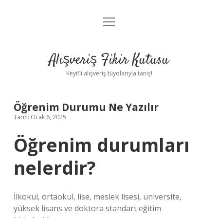
menüyü
Anasayfa
aç
Gizlilik Politikası
Alışveriş Fikir Kutusu
Yasal Uyarı
Keyifli alışveriş tüyolarıyla tanış!
Hakkımızda
Öğrenim Durumu Ne Yazılır
Tarih: Ocak 6, 2025
Öğrenim durumları
nelerdir?
İlkokul, ortaokul, lise, meslek lisesi, üniversite,
yüksek lisans ve doktora standart eğitim