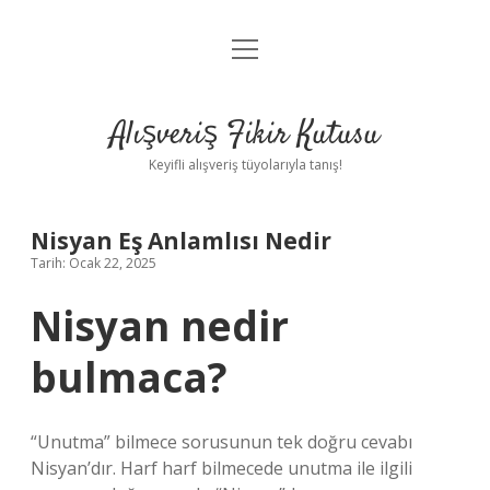
menüyü
Anasayfa
aç
Gizlilik Politikası
Alışveriş Fikir Kutusu
Yasal Uyarı
Keyifli alışveriş tüyolarıyla tanış!
Hakkımızda
Nisyan Eş Anlamlısı Nedir
Tarih: Ocak 22, 2025
Nisyan nedir
bulmaca?
“Unutma” bilmece sorusunun tek doğru cevabı
Nisyan’dır. Harf harf bilmecede unutma ile ilgili