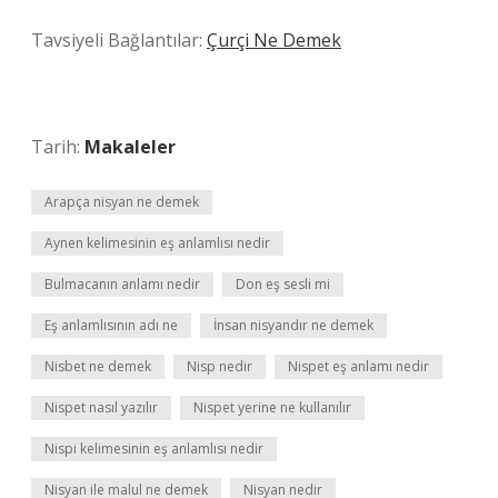
Tavsiyeli Bağlantılar:
Çurçi Ne Demek
Tarih:
Makaleler
Arapça nisyan ne demek
Aynen kelimesinin eş anlamlısı nedir
Bulmacanın anlamı nedir
Don eş sesli mi
Eş anlamlısının adı ne
İnsan nisyandır ne demek
Nisbet ne demek
Nisp nedir
Nispet eş anlamı nedir
Nispet nasıl yazılır
Nispet yerine ne kullanılır
Nispi kelimesinin eş anlamlısı nedir
Nisyan ile malul ne demek
Nisyan nedir