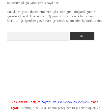
bu sorumluluğu kabul etmiş sayılırlar.
Hukuka ve yasal düzenlemelere aykırı olduğunu düşündüğünüz
içerikleri,
backlinkpanelicomtr@gmail.com
adresine bildirmeniz
halinde, ilgili içerikler yasal süre içerisinde sitemizden kaldırılacaktır.
Arama
ci
Reklam ve İletişim:
Skype: live:.cid.575569c608265c69
Yasal
Uyarı:
Sitemiz, 5651 Sayılı Kanun gereğince Bilgi Teknolojileri ve