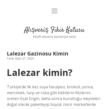
menüyü
Anasayfa
aç
Gizlilik Politikası
Alışveriş Fikir Kutusu
Yasal Uyarı
Keyifli alışveriş tüyolarıyla tanış!
Hakkımızda
Lalezar Gazinosu Kimin
Tarih: Mart 27, 2025
Lalezar kimin?
Türkiye’de ilk kez soya fasulyesi, brokoli, yonca,
mercimek, turp ve roka gibi bitkilerin filizlerini
üreten Esat Engin, daha sonra kuruttuğu meyveleri
doğal olarak paketleyip büyük zincir marketlerde