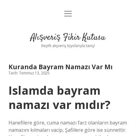
menüyü
Anasayfa
aç
Gizlilik Politikası
Alışveriş Fikir Kutusu
Yasal Uyarı
Keyifli alışveriş tüyolarıyla tanış!
Hakkımızda
Kuranda Bayram Namazı Var Mı
Tarih: Temmuz 13, 2025
Islamda bayram
namazı var mıdır?
Hanefilere göre, cuma namazı farz olanların bayram
namazını kılmaları vacip, Şafiilere göre ise sünnettir.