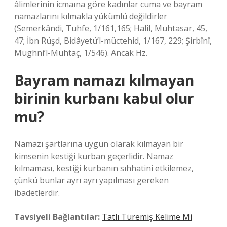
âlimlerinin icmaına göre kadınlar cuma ve bayram
namazlarını kılmakla yükümlü değildirler
(Semerkândi, Tuhfe, 1/161,165; Halîl, Muhtasar, 45,
47; İbn Rüşd, Bidâyetü’l-müctehid, 1/167, 229; Şirbînî,
Mughni’l-Muhtaç, 1/546). Ancak Hz.
Bayram namazı kılmayan
birinin kurbanı kabul olur
mu?
Namazı şartlarına uygun olarak kılmayan bir
kimsenin kestiği kurban geçerlidir. Namaz
kılmaması, kestiği kurbanın sıhhatini etkilemez,
çünkü bunlar ayrı ayrı yapılması gereken
ibadetlerdir.
Tavsiyeli Bağlantılar:
Tatlı Türemiş Kelime Mi