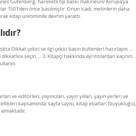
nnes Gutenberg, hareketli tip baskı makinesini Avrupa’ya
plar 1501’den önce basılmıştır. Onun icadı, metinlerin daha
arak kitap üretiminde devrim yarattı.
lıdır?
ta Dikkat çekici ve ilgi çekici basın bültenleri hazırlayın. …
dikkatlice seçin. … 3. Kitapçı hakkında ayrıntılardan kaçının. 
ullanın.
arı ve editörleri, yayıncıları, yayın yılları, yayın yerleri ve
ellikleri kapsamında; sayfa sayısı, kitap ebatları (büyüklüğü)
r almaktadır.