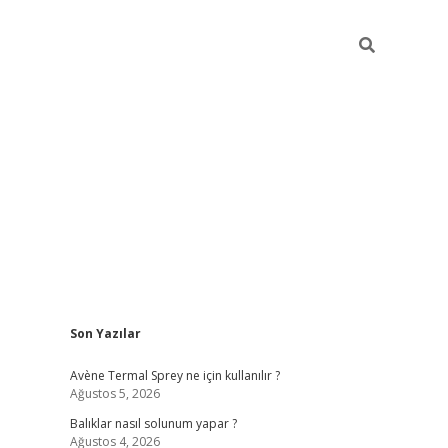
Sidebar
Son Yazılar
betci
Avène Termal Sprey ne için kullanılır ?
Ağustos 5, 2026
Balıklar nasıl solunum yapar ?
Ağustos 4, 2026