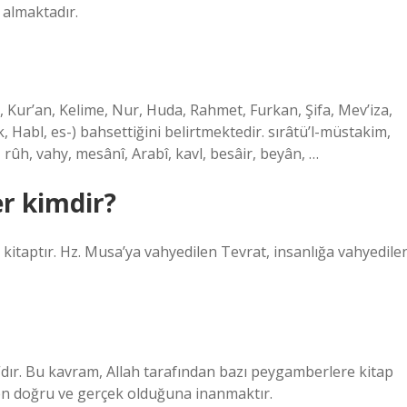
r almaktadır.
p, Kur’an, Kelime, Nur, Huda, Rahmet, Furkan, Şifa, Mev’iza,
 Habl, es-) bahsettiğini belirtmektedir. sırâtü’l-müstakim,
, rûh, vahy, mesânî, Arabî, kavl, besâir, beyân, …
er kimdir?
 kitaptır. Hz. Musa’ya vahyedilen Tevrat, insanlığa vahyedile
n”dır. Bu kavram, Allah tarafından bazı peygamberlere kitap
men doğru ve gerçek olduğuna inanmaktır.