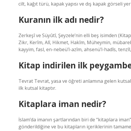
cilt, kağıt türü, kapak yapısı ve dış kapak görseli ye
Kuranın ilk adı nedir?
Zerkeşî ve Süyûtî, Şeyzele’nin elli beş isimden (Kita
Zikr, Kerîm, Alî, Hikmet, Hakîm, Müheymin, mübarek,
kayyim, fasl, en-nebeü’l-azîm, ahsenü’l-hadîs, tenzîl
Kitap indirilen ilk peygamb
Tevrat Tevrat, yasa ve öğreti anlamına gelen kutsal
ilk kutsal kitaptır.
Kitaplara iman nedir?
İslam’da imanın şartlarından biri de “kitaplara ima
gönderildiğine ve bu kitapların içeriklerinin tama