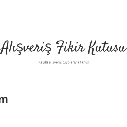
Alışveriş Fikir Kutusu
Keyifli alışveriş tüyolarıyla tanış!
am