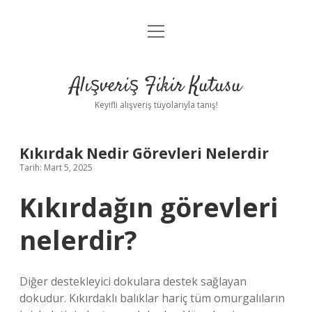
menüyü
Anasayfa
aç
Gizlilik Politikası
Alışveriş Fikir Kutusu
Yasal Uyarı
Keyifli alışveriş tüyolarıyla tanış!
Hakkımızda
Kıkırdak Nedir Görevleri Nelerdir
Tarih: Mart 5, 2025
Kıkırdağın görevleri
nelerdir?
Diğer destekleyici dokulara destek sağlayan
dokudur. Kıkırdaklı balıklar hariç tüm omurgalıların