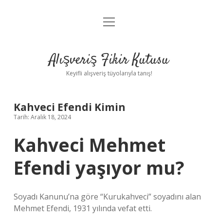
menüyü
Anasayfa
aç
Gizlilik Politikası
Alışveriş Fikir Kutusu
Yasal Uyarı
Keyifli alışveriş tüyolarıyla tanış!
Hakkımızda
Kahveci Efendi Kimin
Tarih: Aralık 18, 2024
Kahveci Mehmet
Efendi yaşıyor mu?
Soyadı Kanunu’na göre “Kurukahveci” soyadını alan
Mehmet Efendi, 1931 yılında vefat etti.