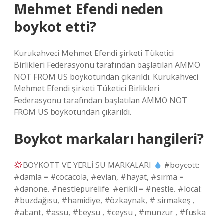
Mehmet Efendi neden
boykot etti?
Kurukahveci Mehmet Efendi şirketi Tüketici
Birlikleri Federasyonu tarafından başlatılan AMMO
NOT FROM US boykotundan çıkarıldı. Kurukahveci
Mehmet Efendi şirketi Tüketici Birlikleri
Federasyonu tarafından başlatılan AMMO NOT
FROM US boykotundan çıkarıldı.
Boykot markaları hangileri?
BOYKOTT VE YERLİ SU MARKALARI
#boycott:
#damla = #cocacola, #evian, #hayat, #sırma =
#danone, #nestlepurelife, #erikli = #nestle, #local:
#buzdağısu, #hamidiye, #özkaynak, # sirmakeş ,
#abant, #assu, #beysu , #ceysu , #munzur , #fuska