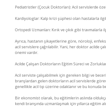
Pediatristler (Çocuk Doktorları): Acil servislerde özel
Kardiyologlar: Kalp krizi şüphesi olan hastalarla ilgil
Ortopedi Uzmanları: Kırık ve çıkık gibi travmalarla ilgi
Ayrıca, hastanın şikayetlerine göre, nöroloji, enfeks
acil servislere çağrılabilir. Yani, her doktor acilde ça
önemi vardır.
Acilde Çalışan Doktorların Eğitim Süreci ve Zorluklar
Acil serviste çalışabilmek için gereken bilgi ve becer
branşlardan gelen doktorların acil servislerde görev 
genellikle acil tıp üzerine odaklanır ve bu konuda bel
Bir ekonomist olarak, bu eğitimlerin aslında oldukça
kendi branşında uzmanlaşmak için yıllarca eğitim alır