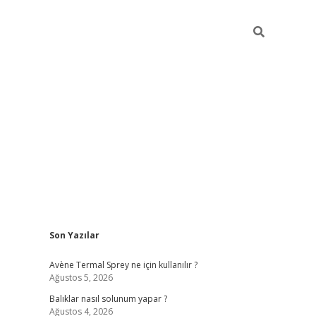
Sidebar
Son Yazılar
betci
Avène Termal Sprey ne için kullanılır ?
Ağustos 5, 2026
Balıklar nasıl solunum yapar ?
Ağustos 4, 2026