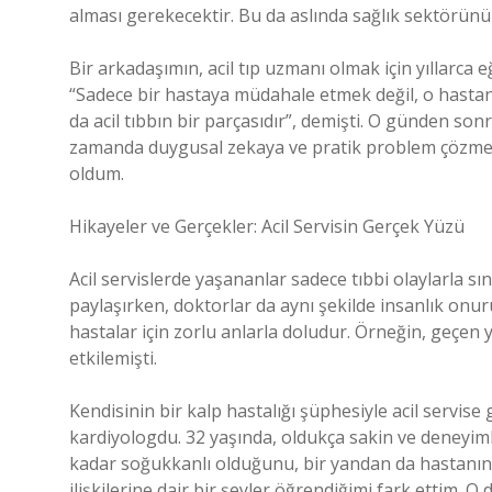
alması gerekecektir. Bu da aslında sağlık sektörün
Bir arkadaşımın, acil tıp uzmanı olmak için yıllarca
“Sadece bir hastaya müdahale etmek değil, o hastan
da acil tıbbın bir parçasıdır”, demişti. O günden sonra
zamanda duygusal zekaya ve pratik problem çözme y
oldum.
Hikayeler ve Gerçekler: Acil Servisin Gerçek Yüzü
Acil servislerde yaşananlar sadece tıbbi olaylarla sın
paylaşırken, doktorlar da aynı şekilde insanlık onur
hastalar için zorlu anlarla doludur. Örneğin, geçen 
etkilemişti.
Kendisinin bir kalp hastalığı şüphesiyle acil servise g
kardiyologdu. 32 yaşında, oldukça sakin ve deneyi
kadar soğukkanlı olduğunu, bir yandan da hastanın m
ilişkilerine dair bir şeyler öğrendiğimi fark ettim. O 