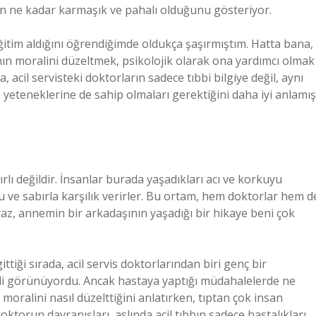
ün ne kadar karmaşık ve pahalı olduğunu gösteriyor.
 eğitim aldığını öğrendiğimde oldukça şaşırmıştım. Hatta bana,
ın moralini düzeltmek, psikolojik olarak ona yardımcı olmak
, acil servisteki doktorların sadece tıbbi bilgiye değil, aynı
eteneklerine de sahip olmaları gerektiğini daha iyi anlamış
ırlı değildir. İnsanlar burada yaşadıkları acı ve korkuyu
u ve sabırla karşılık verirler. Bu ortam, hem doktorlar hem d
yaz, annemin bir arkadaşının yaşadığı bir hikaye beni çok
ittiği sırada, acil servis doktorlarından biri genç bir
mli görünüyordu. Ancak hastaya yaptığı müdahalelerde ne
oralini nasıl düzelttiğini anlatırken, tıptan çok insan
doktorun davranışları, aslında acil tıbbın sadece hastalıkları