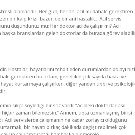
stresli alanlarıdır. Her gün, her an, acil müdahale gerektiren
en bir kalp krizi, bazen de bir ani hastalık… Acil servis,
 şunu düşündünüz mü: Her doktor acilde çalışır mı? Acil
ksa başka branşlardan gelen doktorlar da burada görev alabili
idir. Hastalar, hayatlarını tehdit eden durumlardan dolayı hızl
üdahale gerektiren bu ortam, genellikle çok sayıda hasta ve
 hayat kurtarmaya çalışırken, diğer yandan tıbbi ve psikoloji
ir.
 sıkça söylediği bir söz vardı: “Acildeki doktorlar asıl
nı hiçbir zaman bilemezsin.” Annem, tıpta uzmanlaşmış birisi
ı. Acil servislerde çalışmanın ne kadar zorlayıcı olduğunu
 kurtarmak, bir hayatı birkaç dakikada değiştirebilmek çok
çalışıp çalışamayacağı bambaşka bir mesele.