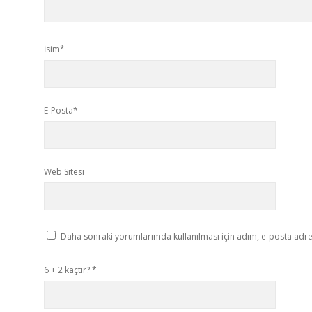
İsim*
E-Posta*
Web Sitesi
Daha sonraki yorumlarımda kullanılması için adım, e-posta adres
6 + 2 kaçtır?
*