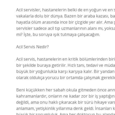
Acil servisler, hastanelerin belki de en yoğun ve en 
vakalarla dolu bir dünya. Bazen bir araba kazası, baz
hayatla ölüm arasında ince bir çizgide yer alır. Ama
servisler sadece acil tıp uzmanlarının alanı mı, yo
mi? İşte, bu soruya ışık tutmaya çalışacağım.
Acil Servis Nedir?
Acil servis, hastanelerin en kritik bölümlerinden bir
bir şekilde buraya getirilir. Hızlı tanı, tedavi ve m
büyük bir yoğunlukla karşı karşıya kalır. Bir yandan
olarak oldukça yorucu bir ortamda çalışmak gereklid
Beni küçükken her sabah okula gitmeden önce annemin
kahramanlardır, onların ne kadar zor bir iş yaptığı
değildi, ama onu haklı çıkaracak bir sürü hikaye vard
anlamam, yetişkinlik yıllarıma denk geldi. İnsanları
büyük bir sorumluluk. Ama her doktorun bu alanda 