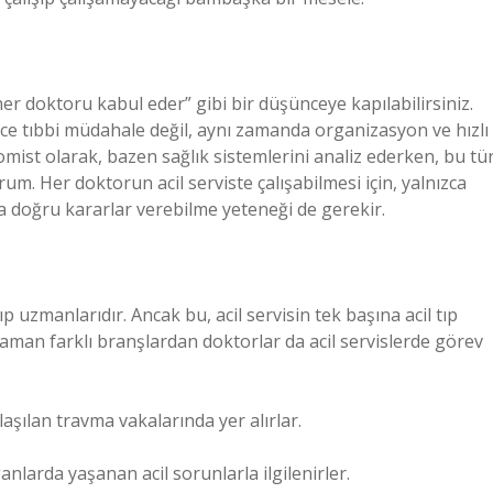
 her doktoru kabul eder” gibi bir düşünceye kapılabilirsiniz.
adece tıbbi müdahale değil, aynı zamanda organizasyon ve hızlı
mist olarak, bazen sağlık sistemlerini analiz ederken, bu tü
um. Her doktorun acil serviste çalışabilmesi için, yalnızca
da doğru kararlar verebilme yeteneği de gerekir.
ıp uzmanlarıdır. Ancak bu, acil servisin tek başına acil tıp
man farklı branşlardan doktorlar da acil servislerde görev
laşılan travma vakalarında yer alırlar.
ganlarda yaşanan acil sorunlarla ilgilenirler.