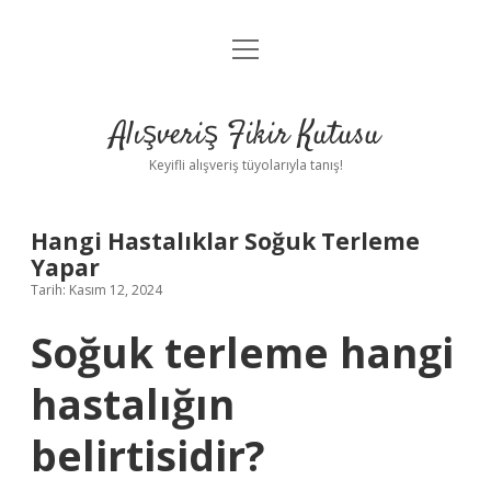
menüyü
Anasayfa
aç
Gizlilik Politikası
Alışveriş Fikir Kutusu
Yasal Uyarı
Keyifli alışveriş tüyolarıyla tanış!
Hakkımızda
Hangi Hastalıklar Soğuk Terleme
Yapar
Tarih: Kasım 12, 2024
Soğuk terleme hangi
hastalığın
belirtisidir?