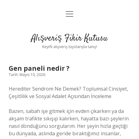
menüyü
Anasayfa
aç
Gizlilik Politikası
Alışveriş Fikir Kutusu
Yasal Uyarı
Keyifli alışveriş tüyolarıyla tanış!
Hakkımızda
Gen paneli nedir ?
Tarih: Mayıs 10, 2026
Herediter Sendrom Ne Demek? Toplumsal Cinsiyet,
Çeşitlilik ve Sosyal Adalet Açısından İnceleme
Bazen, sabah işe gitmek için evden çıkarken ya da
akşam trafikte sıkışıp kalırken, hayatta bazı şeylerin
nasıl döndüğünü sorgularım. Her şeyin hızla geçtiği
bu dünyada, aslında geride bıraktığımız insanlar,