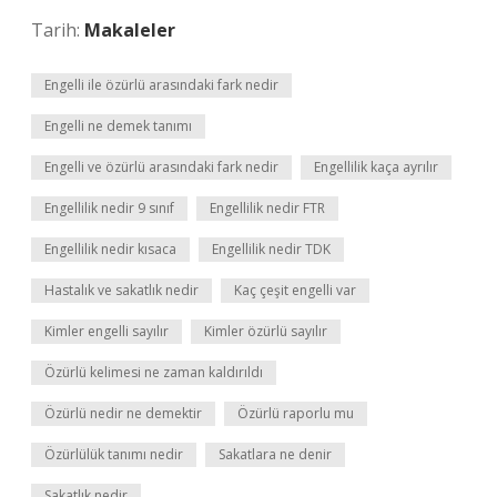
Tarih:
Makaleler
Engelli ile özürlü arasındaki fark nedir
Engelli ne demek tanımı
Engelli ve özürlü arasındaki fark nedir
Engellilik kaça ayrılır
Engellilik nedir 9 sınıf
Engellilik nedir FTR
Engellilik nedir kısaca
Engellilik nedir TDK
Hastalık ve sakatlık nedir
Kaç çeşit engelli var
Kimler engelli sayılır
Kimler özürlü sayılır
Özürlü kelimesi ne zaman kaldırıldı
Özürlü nedir ne demektir
Özürlü raporlu mu
Özürlülük tanımı nedir
Sakatlara ne denir
Sakatlık nedir