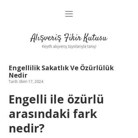
menüyü
Anasayfa
aç
Gizlilik Politikası
Alışveriş Fikir Kutusu
Yasal Uyarı
Keyifli alışveriş tüyolarıyla tanış!
Hakkımızda
Engellilik Sakatlık Ve Özürlülük
Nedir
Tarih: Ekim 17, 2024
Engelli ile özürlü
arasındaki fark
nedir?