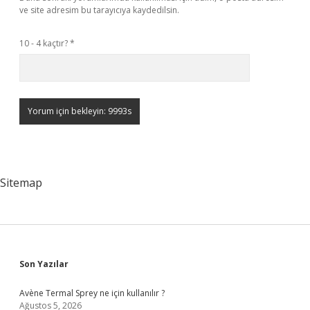
ve site adresim bu tarayıcıya kaydedilsin.
10 - 4 kaçtır?
*
Sitemap
Sidebar
Son Yazılar
Avène Termal Sprey ne için kullanılır ?
Ağustos 5, 2026