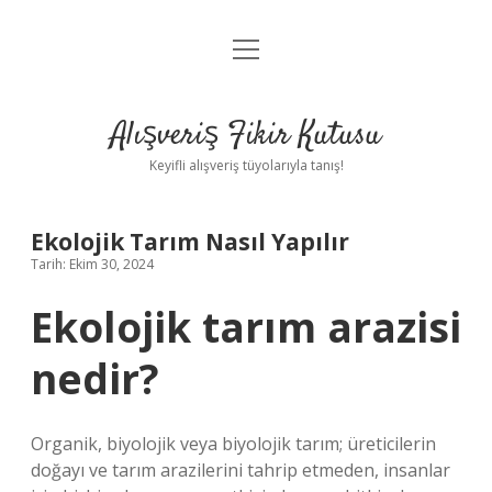
menüyü
Anasayfa
aç
Gizlilik Politikası
Alışveriş Fikir Kutusu
Yasal Uyarı
Keyifli alışveriş tüyolarıyla tanış!
Hakkımızda
Ekolojik Tarım Nasıl Yapılır
Tarih: Ekim 30, 2024
Ekolojik tarım arazisi
nedir?
Organik, biyolojik veya biyolojik tarım; üreticilerin
doğayı ve tarım arazilerini tahrip etmeden, insanlar