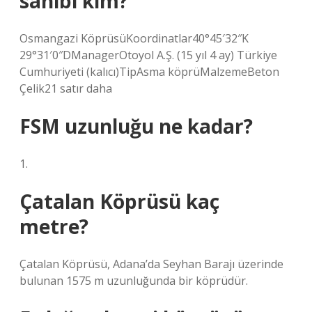
sahibi kim?
Osmangazi KöprüsüKoordinatlar40°45′32″K
29°31′0″DManagerOtoyol A.Ş. (15 yıl 4 ay) Türkiye
Cumhuriyeti (kalıcı)TipAsma köprüMalzemeBeton
Çelik21 satır daha
FSM uzunluğu ne kadar?
1.
Çatalan Köprüsü kaç
metre?
Çatalan Köprüsü, Adana’da Seyhan Barajı üzerinde
bulunan 1575 m uzunluğunda bir köprüdür.