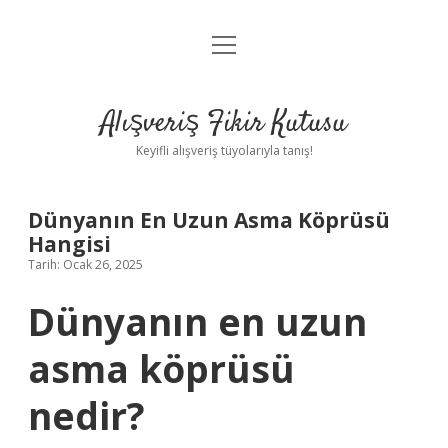
menüyü
Anasayfa
aç
Gizlilik Politikası
Alışveriş Fikir Kutusu
Yasal Uyarı
Keyifli alışveriş tüyolarıyla tanış!
Hakkımızda
Dünyanın En Uzun Asma Köprüsü
Hangisi
Tarih: Ocak 26, 2025
Dünyanın en uzun
asma köprüsü
nedir?