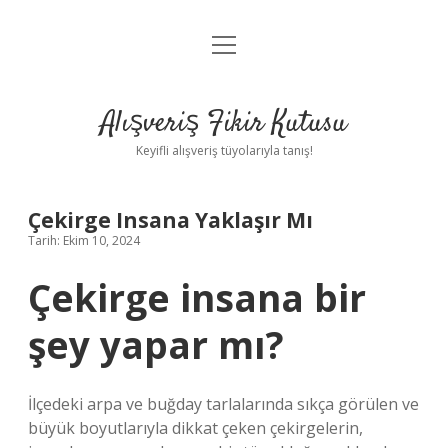
menüyü
Anasayfa
aç
Gizlilik Politikası
Alışveriş Fikir Kutusu
Yasal Uyarı
Keyifli alışveriş tüyolarıyla tanış!
Hakkımızda
Çekirge Insana Yaklaşır Mı
Tarih: Ekim 10, 2024
Çekirge insana bir
şey yapar mı?
İlçedeki arpa ve buğday tarlalarında sıkça görülen ve
büyük boyutlarıyla dikkat çeken çekirgelerin,