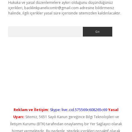
Hukuka ve yasal düzenlemelere aykırı olduğunu düşündüğünüz
içerikleri,
backlinkpanelicomtr@gmail.com
adresine bildirmeniz
halinde, ilgili içerikler yasal süre içerisinde sitemizden kaldırılacaktır.
Arama
ci
Reklam ve İletişim:
Skype: live:.cid.575569c608265c69
Yasal
Uyarı:
Sitemiz, 5651 Sayılı Kanun gereğince Bilgi Teknolojileri ve
İletişim Kurumu (BTK) tarafından onaylanmış bir Yer Sağlayıcı olarak
hizmet vermektedir. Bu nedenle, sitedeki içerikleri proaktif olarak