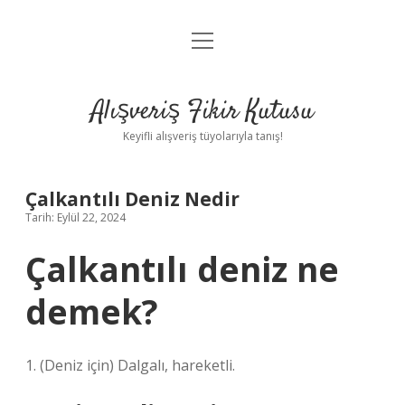
menüyü
Anasayfa
aç
Gizlilik Politikası
Alışveriş Fikir Kutusu
Yasal Uyarı
Keyifli alışveriş tüyolarıyla tanış!
Hakkımızda
Çalkantılı Deniz Nedir
Tarih: Eylül 22, 2024
Çalkantılı deniz ne
demek?
1. (Deniz için) Dalgalı, hareketli.