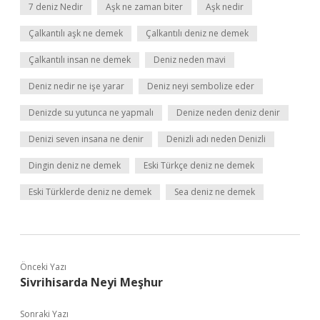
7 deniz Nedir
Aşk ne zaman biter
Aşk nedir
Çalkantılı aşk ne demek
Çalkantılı deniz ne demek
Çalkantılı insan ne demek
Deniz neden mavi
Deniz nedir ne işe yarar
Deniz neyi sembolize eder
Denizde su yutunca ne yapmalı
Denize neden deniz denir
Denizi seven insana ne denir
Denizli adı neden Denizli
Dingin deniz ne demek
Eski Türkçe deniz ne demek
Eski Türklerde deniz ne demek
Sea deniz ne demek
Önceki Yazı
Sivrihisarda Neyi Meşhur
Sonraki Yazı