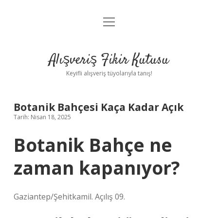
menüyü
Anasayfa
aç
Gizlilik Politikası
Alışveriş Fikir Kutusu
Yasal Uyarı
Keyifli alışveriş tüyolarıyla tanış!
Hakkımızda
Botanik Bahçesi Kaça Kadar Açık
Tarih: Nisan 18, 2025
Botanik Bahçe ne
zaman kapanıyor?
Gaziantep/Şehitkamil. Açılış 09.