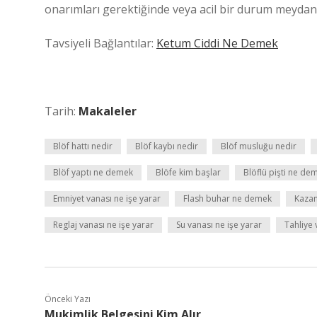
onarımları gerektiğinde veya acil bir durum meydana 
Tavsiyeli Bağlantılar:
Ketum Ciddi Ne Demek
Tarih:
Makaleler
Blöf hattı nedir
Blöf kaybı nedir
Blöf musluğu nedir
Blöf yaptı ne demek
Blöfe kim başlar
Blöflü pişti ne de
Emniyet vanası ne işe yarar
Flash buhar ne demek
Kazan
Reglaj vanası ne işe yarar
Su vanası ne işe yarar
Tahliye 
Önceki Yazı
Mukimlik Belgesini Kim Alır