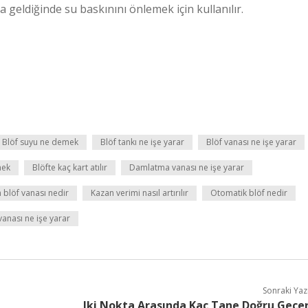
geldiğinde su baskınını önlemek için kullanılır.
Blöf suyu ne demek
Blöf tankı ne işe yarar
Blöf vanası ne işe yarar
mek
Blöfte kaç kart atılır
Damlatma vanası ne işe yarar
 blöf vanası nedir
Kazan verimi nasıl artırılır
Otomatik blöf nedir
vanası ne işe yarar
Sonraki Yaz
Iki Nokta Arasında Kaç Tane Doğru Geçe