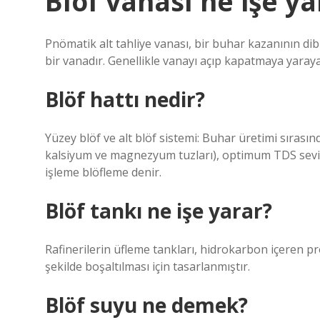
Blöf vanası ne işe ya
Pnömatik alt tahliye vanası, bir buhar kazanının di
bir vanadır. Genellikle vanayı açıp kapatmaya yarayan
Blöf hattı nedir?
Yüzey blöf ve alt blöf sistemi: Buhar üretimi sıras
kalsiyum ve magnezyum tuzları), optimum TDS seviyes
işleme blöfleme denir.
Blöf tankı ne işe yarar?
Rafinerilerin üfleme tankları, hidrokarbon içeren pr
şekilde boşaltılması için tasarlanmıştır.
Blöf suyu ne demek?