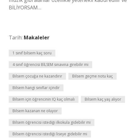
müzik gibi alanlar özellikle yetenekli kabul edilir ve
BİLİYORSAM…
Tarih:
Makaleler
1 sınıf bilsem kaç soru
4 sınıf öğrencisi BİLSEM sınavına girebilir mi
Bilsem çocuğa ne kazandırır
Bilsem geçme notu kaç
Bilsem hangi sınıflar içindir
Bilsem için öğrencinin IQ kaç olmalı
Bilsem kaç yaş alıyor
Bilsem kazanan ne oluyor
Bilsem öğrencisi istediği ilkokula gidebilir mi
Bilsem öğrencisi istediği liseye gidebilir mi