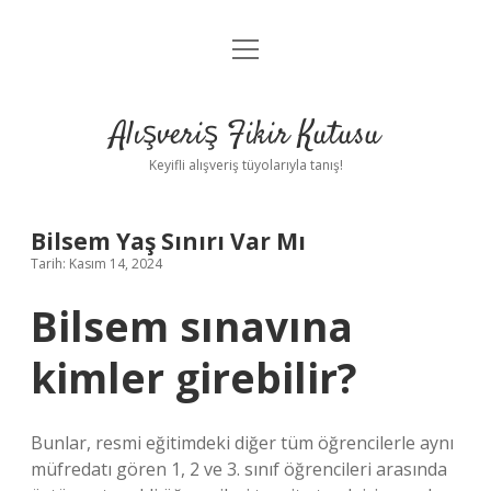
menüyü
Anasayfa
aç
Gizlilik Politikası
Alışveriş Fikir Kutusu
Yasal Uyarı
Keyifli alışveriş tüyolarıyla tanış!
Hakkımızda
Bilsem Yaş Sınırı Var Mı
Tarih: Kasım 14, 2024
Bilsem sınavına
kimler girebilir?
Bunlar, resmi eğitimdeki diğer tüm öğrencilerle aynı
müfredatı gören 1, 2 ve 3. sınıf öğrencileri arasında