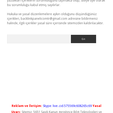
yazdıkları içeriklerin sorumluluğunu taşımakta olup, siteye üye olarak
bu sorumluluğu kabul etmiş sayılırlar.
Hukuka ve yasal düzenlemelere aykırı olduğunu düşündüğünüz
içerikleri,
backlinkpanelicomtr@gmail.com
adresine bildirmeniz
halinde, ilgili içerikler yasal süre içerisinde sitemizden kaldırılacaktır.
Arama
i
Reklam ve İletişim:
Skype: live:.cid.575569c608265c69
Yasal
Uyarı:
Sitemiz, 5651 Sayılı Kanun gereğince Bilgi Teknolojileri ve