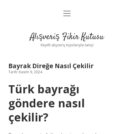
menüyü
Anasayfa
aç
Gizlilik Politikası
Alışveriş Fikir Kutusu
Yasal Uyarı
Keyifli alışveriş tüyolarıyla tanış!
Hakkımızda
Bayrak Direğe Nasıl Çekilir
Tarih: Kasım 9, 2024
Türk bayrağı
göndere nasıl
çekilir?