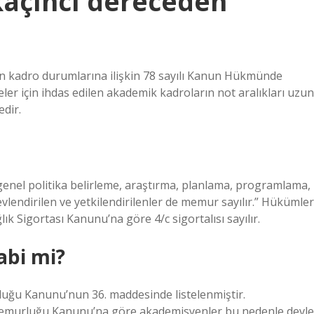
kaçıncı dereceden
 kadro durumlarına ilişkin 78 sayılı Kanun Hükmünde
ler için ihdas edilen akademik kadroların not aralıkları uzun
edir.
enel politika belirleme, araştırma, planlama, programlama,
lendirilen ve yetkilendirilenler de memur sayılır.” Hükümler
lık Sigortası Kanunu’na göre 4/c sigortalısı sayılır.
abi mi?
luğu Kanunu’nun 36. maddesinde listelenmiştir.
 Memurluğu Kanunu’na göre akademisyenler bu nedenle devle