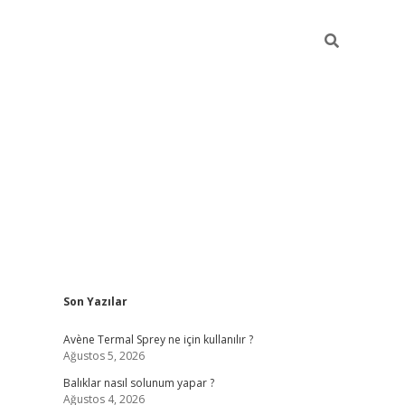
Sidebar
Son Yazılar
betci
Avène Termal Sprey ne için kullanılır ?
Ağustos 5, 2026
Balıklar nasıl solunum yapar ?
Ağustos 4, 2026