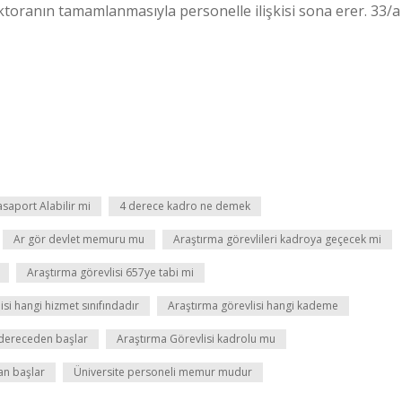
oktoranın tamamlanmasıyla personelle ilişkisi sona erer. 33/a
asaport Alabilir mi
4 derece kadro ne demek
Ar gör devlet memuru mu
Araştırma görevlileri kadroya geçecek mi
Araştırma görevlisi 657ye tabi mi
isi hangi hizmet sınıfındadır
Araştırma görevlisi hangi kademe
ı dereceden başlar
Araştırma Görevlisi kadrolu mu
an başlar
Üniversite personeli memur mudur