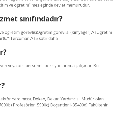
ğitim ve öğretim” mesleğinde devlet memurudur.
izmet sınıfındadır?
e öğretim görevlisiÖğretim görevlisi (kimyager)7/1Öğretim
ar)6/1Tercüman7/15 satır daha
r?
en veya ofis personeli pozisyonlarında çalışırlar. Bu
r?
ektör Yardımcısı, Dekan, Dekan Yardımcısı, Müdür olan
17000b) Profesörler15900c) Doçentler1-35400d) Fakültenin