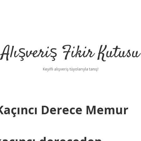
Alışveriş Fikir Kutusu
Keyifli alışveriş tüyolarıyla tanış!
 Kaçıncı Derece Memur