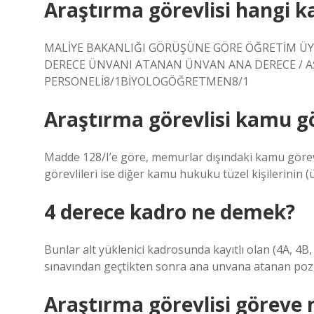
Araştırma görevlisi hangi 
MALİYE BAKANLIĞI GÖRÜŞÜNE GÖRE ÖĞRETİM ÜYEL
DERECE ÜNVANI ATANAN ÜNVAN ANA DERECE / 
PERSONELİ8/1BİYOLOGÖĞRETMEN8/1
Araştırma görevlisi kamu gö
Madde 128/I’e göre, memurlar dışındaki kamu görevli
görevlileri ise diğer kamu hukuku tüzel kişilerinin (
4 derece kadro ne demek?
Bunlar alt yüklenici kadrosunda kayıtlı olan (4A, 4B
sınavından geçtikten sonra ana unvana atanan pozi
Araştırma görevlisi göreve