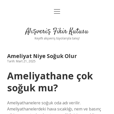
menüyü
Anasayfa
aç
Gizlilik Politikası
Alışveriş Fikir Kutusu
Yasal Uyarı
Keyifli alışveriş tüyolarıyla tanış!
Hakkımızda
Ameliyat Niye Soğuk Olur
Tarih: Mart 21, 2025
Ameliyathane çok
soğuk mu?
Ameliyathanelere soğuk oda adı verilir.
Ameliyathanelerdeki hava sıcaklığı, nem ve basınç