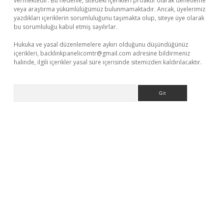
vermektedir. Bu nedenle, sitedeki içerikleri proaktif olarak denetleme
veya araştırma yükümlülüğümüz bulunmamaktadır. Ancak, üyelerimiz
yazdıkları içeriklerin sorumluluğunu taşımakta olup, siteye üye olarak
bu sorumluluğu kabul etmiş sayılırlar.
Hukuka ve yasal düzenlemelere aykırı olduğunu düşündüğünüz
içerikleri,
backlinkpanelicomtr@gmail.com
adresine bildirmeniz
halinde, ilgili içerikler yasal süre içerisinde sitemizden kaldırılacaktır.
Arama
i