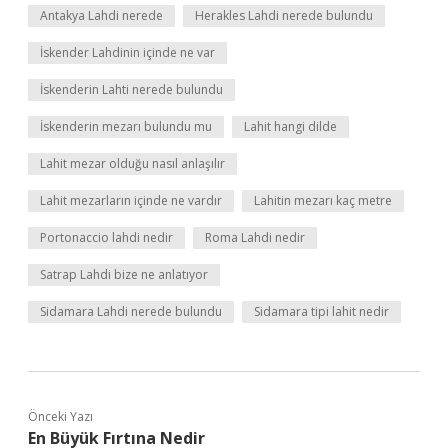
Antakya Lahdi nerede
Herakles Lahdi nerede bulundu
İskender Lahdinin içinde ne var
İskenderin Lahti nerede bulundu
İskenderin mezarı bulundu mu
Lahit hangi dilde
Lahit mezar olduğu nasıl anlaşılır
Lahit mezarların içinde ne vardır
Lahitin mezarı kaç metre
Portonaccio lahdi nedir
Roma Lahdi nedir
Satrap Lahdi bize ne anlatıyor
Sidamara Lahdi nerede bulundu
Sidamara tipi lahit nedir
Önceki Yazı
En Büyük Fırtına Nedir