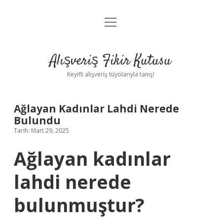
menüyü
Anasayfa
aç
Gizlilik Politikası
Alışveriş Fikir Kutusu
Yasal Uyarı
Keyifli alışveriş tüyolarıyla tanış!
Hakkımızda
Ağlayan Kadınlar Lahdi Nerede
Bulundu
Tarih: Mart 29, 2025
Ağlayan kadınlar
lahdi nerede
bulunmuştur?