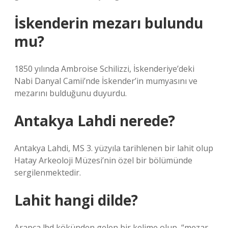
İskenderin mezarı bulundu
mu?
1850 yılında Ambroise Schilizzi, İskenderiye’deki
Nabi Danyal Camii’nde İskender’in mumyasını ve
mezarını bulduğunu duyurdu.
Antakya Lahdi nerede?
Antakya Lahdi, MS 3. yüzyıla tarihlenen bir lahit olup
Hatay Arkeoloji Müzesi’nin özel bir bölümünde
sergilenmektedir.
Lahit hangi dilde?
Arapça lḥd kökünden gelen bir kelime olup, “mezar,