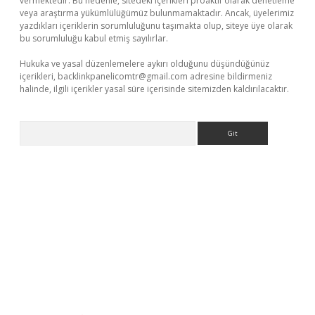
vermektedir. Bu nedenle, sitedeki içerikleri proaktif olarak denetleme
veya araştırma yükümlülüğümüz bulunmamaktadır. Ancak, üyelerimiz
yazdıkları içeriklerin sorumluluğunu taşımakta olup, siteye üye olarak
bu sorumluluğu kabul etmiş sayılırlar.
Hukuka ve yasal düzenlemelere aykırı olduğunu düşündüğünüz
içerikleri,
backlinkpanelicomtr@gmail.com
adresine bildirmeniz
halinde, ilgili içerikler yasal süre içerisinde sitemizden kaldırılacaktır.
Arama
tci