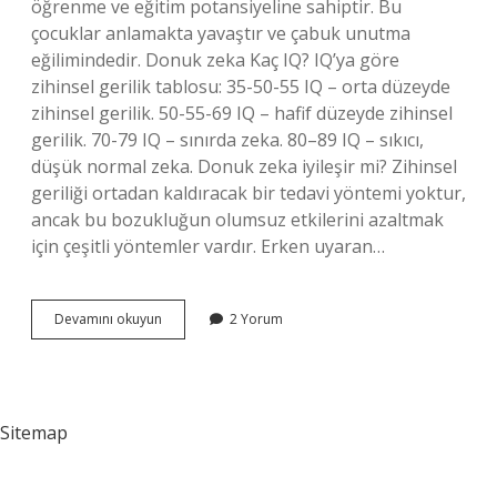
öğrenme ve eğitim potansiyeline sahiptir. Bu
çocuklar anlamakta yavaştır ve çabuk unutma
eğilimindedir. Donuk zeka Kaç IQ? IQ’ya göre
zihinsel gerilik tablosu: 35-50-55 IQ – orta düzeyde
zihinsel gerilik. 50-55-69 IQ – hafif düzeyde zihinsel
gerilik. 70-79 IQ – sınırda zeka. 80–89 IQ – sıkıcı,
düşük normal zeka. Donuk zeka iyileşir mi? Zihinsel
geriliği ortadan kaldıracak bir tedavi yöntemi yoktur,
ancak bu bozukluğun olumsuz etkilerini azaltmak
için çeşitli yöntemler vardır. Erken uyaran…
Donuk
Devamını okuyun
2 Yorum
Normal
Zeka
Ne
Demek
Sitemap