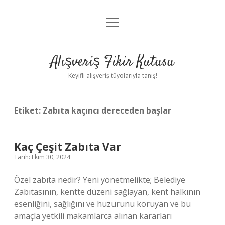
menüyü
Anasayfa
aç
Gizlilik Politikası
Alışveriş Fikir Kutusu
Yasal Uyarı
Keyifli alışveriş tüyolarıyla tanış!
Hakkımızda
Etiket:
Zabıta kaçıncı dereceden başlar
Kaç Çeşit Zabıta Var
Tarih: Ekim 30, 2024
Özel zabıta nedir? Yeni yönetmelikte; Belediye
Zabıtasının, kentte düzeni sağlayan, kent halkının
esenliğini, sağlığını ve huzurunu koruyan ve bu
amaçla yetkili makamlarca alınan kararları