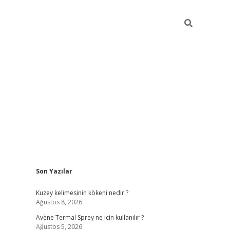
Sidebar
Son Yazılar
betci
Kuzey kelimesinin kökeni nedir ?
Ağustos 8, 2026
Avène Termal Sprey ne için kullanılır ?
Ağustos 5, 2026