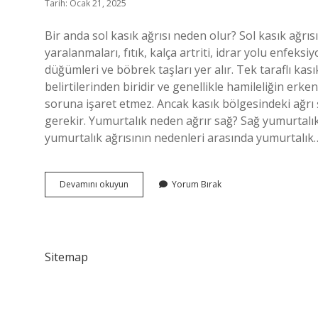
Tarih: Ocak 21, 2025
Bir anda sol kasık ağrısı neden olur? Sol kasık ağrı
yaralanmaları, fıtık, kalça artriti, idrar yolu enfeksi
düğümleri ve böbrek taşları yer alır. Tek taraflı kasık 
belirtilerinden biridir ve genellikle hamileliğin er
soruna işaret etmez. Ancak kasık bölgesindeki ağrı 
gerekir. Yumurtalık neden ağrır sağ? Sağ yumurtalık 
yumurtalık ağrısının nedenleri arasında yumurtalık
Tek
Devamını okuyun
Yorum Bırak
Taraflı
Kasık
Ağrısı
Neden
Olur
Sitemap