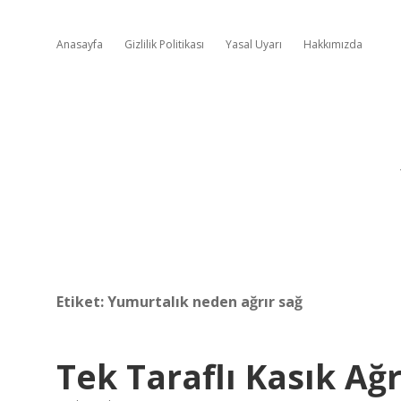
Anasayfa
Gizlilik Politikası
Yasal Uyarı
Hakkımızda
Etiket:
Yumurtalık neden ağrır sağ
Tek Taraflı Kasık Ağ