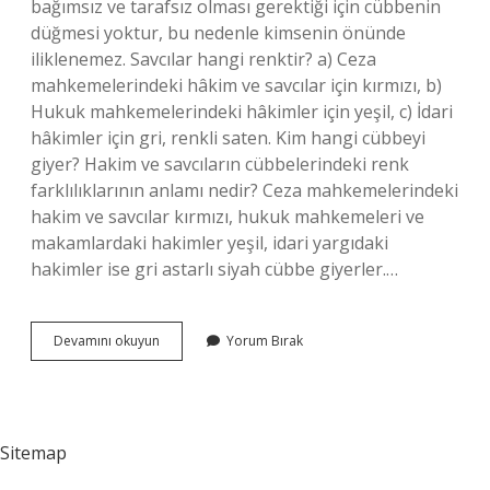
bağımsız ve tarafsız olması gerektiği için cübbenin
düğmesi yoktur, bu nedenle kimsenin önünde
iliklenemez. Savcılar hangi renktir? a) Ceza
mahkemelerindeki hâkim ve savcılar için kırmızı, b)
Hukuk mahkemelerindeki hâkimler için yeşil, c) İdari
hâkimler için gri, renkli saten. Kim hangi cübbeyi
giyer? Hakim ve savcıların cübbelerindeki renk
farklılıklarının anlamı nedir? Ceza mahkemelerindeki
hakim ve savcılar kırmızı, hukuk mahkemeleri ve
makamlardaki hakimler yeşil, idari yargıdaki
hakimler ise gri astarlı siyah cübbe giyerler.…
Savcılar
Devamını okuyun
Yorum Bırak
Ne
Renk
Cübbe
Giyer
Sitemap