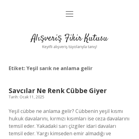
menüyü
Anasayfa
aç
Gizlilik Politikası
Alışveriş Fikir Kutusu
Yasal Uyarı
Keyifli alışveriş tüyolarıyla tanış!
Hakkımızda
Etiket:
Yeşil sarık ne anlama gelir
Savcılar Ne Renk Cübbe Giyer
Tarih: Ocak 11, 2025
Yeşil cübbe ne anlama gelir? Cübbenin yeşil kısmı
hukuk davalarını, kırmızı kısımları ise ceza davalarını
temsil eder. Yakadaki sarı çizgiler idari davaları
temsil eder. Yargı kimseden emir almadığı ve