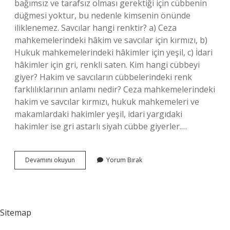
bağımsız ve tarafsız olması gerektiği için cübbenin
düğmesi yoktur, bu nedenle kimsenin önünde
iliklenemez. Savcılar hangi renktir? a) Ceza
mahkemelerindeki hâkim ve savcılar için kırmızı, b)
Hukuk mahkemelerindeki hâkimler için yeşil, c) İdari
hâkimler için gri, renkli saten. Kim hangi cübbeyi
giyer? Hakim ve savcıların cübbelerindeki renk
farklılıklarının anlamı nedir? Ceza mahkemelerindeki
hakim ve savcılar kırmızı, hukuk mahkemeleri ve
makamlardaki hakimler yeşil, idari yargıdaki
hakimler ise gri astarlı siyah cübbe giyerler.…
Savcılar
Devamını okuyun
Yorum Bırak
Ne
Renk
Cübbe
Giyer
Sitemap