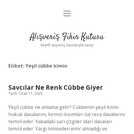
menüyü
Anasayfa
aç
Gizlilik Politikası
Alışveriş Fikir Kutusu
Yasal Uyarı
Keyifli alışveriş tüyolarıyla tanış!
Hakkımızda
Etiket:
Yeşil cübbe kimin
Savcılar Ne Renk Cübbe Giyer
Tarih: Ocak 11, 2025
Yeşil cübbe ne anlama gelir? Cübbenin yeşil kısmı
hukuk davalarını, kırmızı kısımları ise ceza davalarını
temsil eder. Yakadaki sarı çizgiler idari davaları
temsil eder. Yargı kimseden emir almadığı ve