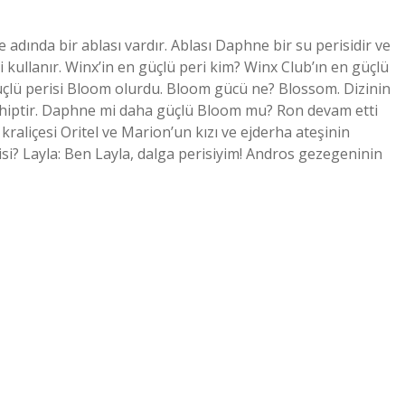
dında bir ablası vardır. Ablası Daphne bir su perisidir ve
kullanır. Winx’in en güçlü peri kim? Winx Club’ın en güçlü
üçlü perisi Bloom olurdu. Bloom gücü ne? Blossom. Dizinin
sahiptir. Daphne mi daha güçlü Bloom mu? Ron devam etti
raliçesi Oritel ve Marion’un kızı ve ejderha ateşinin
si? Layla: Ben Layla, dalga perisiyim! Andros gezegeninin