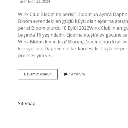
Tarih: Ekim 23, 2024
Winx Club Bloom ne perisi? Bloom’un ayrıca Daphne a
Bloom evrendeki en güçlü büyü olan ejderha ateşini 
perisi Bloom olurdu.18 Eylül 2022Winx Club’ın en g
başında 16 yaşındadır. Ejderha ateşi/alev gücüne 
Winx Bloom kimin kızı? Bloom, Domino’nun kralı ve k
koruyucusu Daphne’nin kız kardeşidir. Layla ne peri
prensesiyim ve…
Bloom
Devamını okuyun
14 Yorum
Hangi
Peri
Sitemap