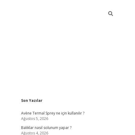
Sidebar
Son Yazılar
betci
Avène Termal Sprey ne için kullanılır ?
Ağustos 5, 2026
Balıklar nasıl solunum yapar ?
Ağustos 4, 2026