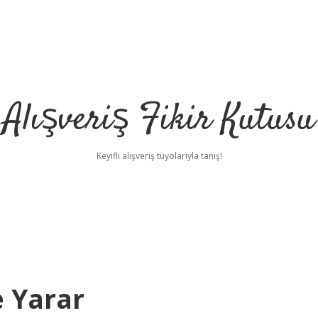
Alışveriş Fikir Kutusu
Keyifli alışveriş tüyolarıyla tanış!
e Yarar