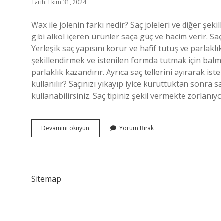
Tarih: Ekim 31, 2024
Wax ile jölenin farkı nedir? Saç jöleleri ve diğer şekill
gibi alkol içeren ürünler saça güç ve hacim verir. Sa
Yerleşik saç yapısını korur ve hafif tutuş ve parlaklı
şekillendirmek ve istenilen formda tutmak için balmu
parlaklık kazandırır. Ayrıca saç tellerini ayırarak ist
kullanılır? Saçınızı yıkayıp iyice kuruttuktan sonra 
kullanabilirsiniz. Saç tipiniz şekil vermekte zorlanıy
Saç
Devamını okuyun
Yorum Bırak
Wax
Nedir
Ne
Işe
Yarar
Sitemap