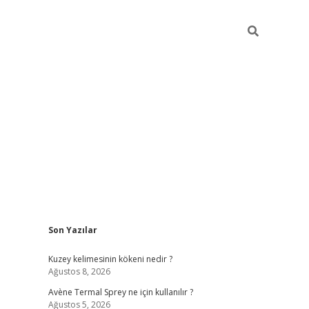
Sidebar
Son Yazılar
betci
Kuzey kelimesinin kökeni nedir ?
Ağustos 8, 2026
Avène Termal Sprey ne için kullanılır ?
Ağustos 5, 2026