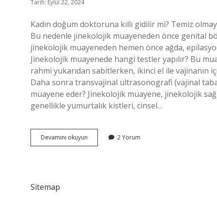
Tarih: Eylül 22, 2024
Kadın doğum doktoruna kıllı gidilir mi? Temiz olma
Bu nedenle jinekolojik muayeneden önce genital bö
jinekolojik muayeneden hemen önce ağda, epilasyon v
Jinekolojik muayenede hangi testler yapılır? Bu muaye
rahmi yukarıdan sabitlerken, ikinci el ile vajinanın i
Daha sonra transvajinal ultrasonografi (vajinal tab
muayene eder? Jinekolojik muayene, jinekolojik sağl
genellikle yumurtalık kistleri, cinsel…
Alttan
Devamını okuyun
2 Yorum
Muayenede
Nelere
Bakılır
Sitemap