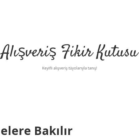
Alışveriş Fikir Kutusu
Keyifli alışveriş tüyolarıyla tanış!
lere Bakılır