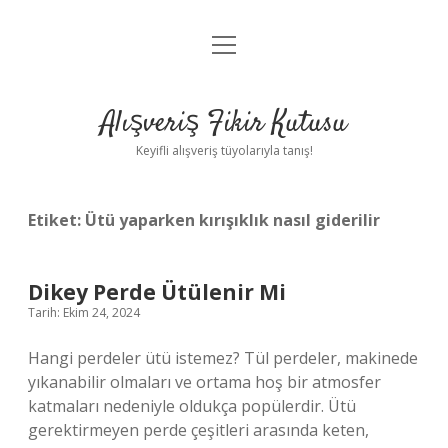
menüyü
Anasayfa
aç
Gizlilik Politikası
Alışveriş Fikir Kutusu
Yasal Uyarı
Keyifli alışveriş tüyolarıyla tanış!
Hakkımızda
Etiket:
Ütü yaparken kırışıklık nasıl giderilir
Dikey Perde Ütülenir Mi
Tarih: Ekim 24, 2024
Hangi perdeler ütü istemez? Tül perdeler, makinede
yıkanabilir olmaları ve ortama hoş bir atmosfer
katmaları nedeniyle oldukça popülerdir. Ütü
gerektirmeyen perde çeşitleri arasında keten,